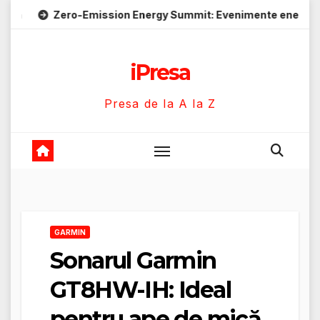
Skip
ero-Emission Energy Summit: Evenimente energie despre soluți
to
content
iPresa
Presa de la A la Z
GARMIN
Sonarul Garmin
GT8HW-IH: Ideal
pentru ape de mică