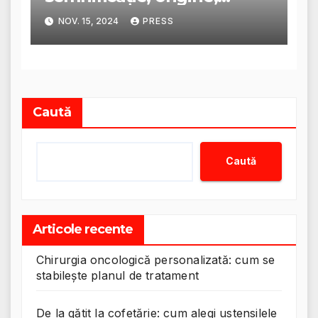
trăsături și personalitate
NOV. 15, 2024
PRESS
Caută
Caută
Articole recente
Chirurgia oncologică personalizată: cum se
stabilește planul de tratament
De la gătit la cofetărie: cum alegi ustensilele