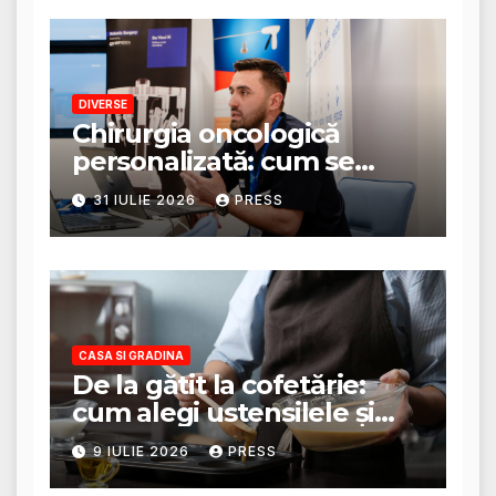
DIVERSE
Chirurgia oncologică
personalizată: cum se
stabilește planul de
31 IULIE 2026
PRESS
tratament
CASA SI GRADINA
De la gătit la cofetărie:
cum alegi ustensilele și
tigăile potrivite pentru un
9 IULIE 2026
PRESS
rezultat perfect