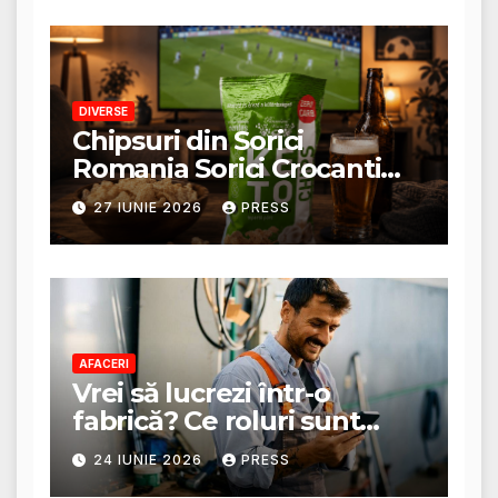
DIVERSE
Chipsuri din Sorici
Romania Sorici Crocanti
Magazin Online
27 IUNIE 2026
PRESS
AFACERI
Vrei să lucrezi într-o
fabrică? Ce roluri sunt
disponibile și ce presupun
24 IUNIE 2026
PRESS
acestea