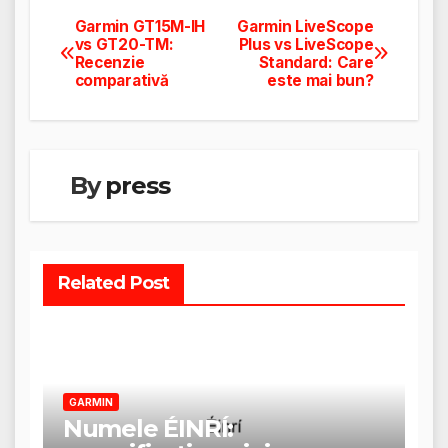
Garmin GT15M-IH
Garmin LiveScope
Navigare
vs GT20-TM:
Plus vs LiveScope
Recenzie
Standard: Care
în
comparativă
este mai bun?
articole
By
press
Related Post
GARMIN
Numele ÉINRÍ: