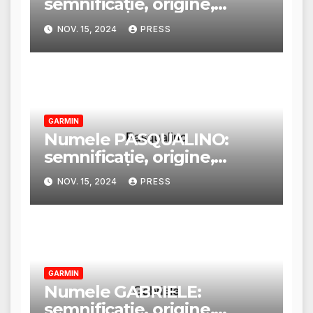
semnificație, origine,
trăsături și personalitate
NOV. 15, 2024
PRESS
GARMIN
Numele PASQUALINO:
semnificație, origine,
trăsături și personalitate
NOV. 15, 2024
PRESS
GARMIN
Numele GABRIELE:
semnificație, origine,