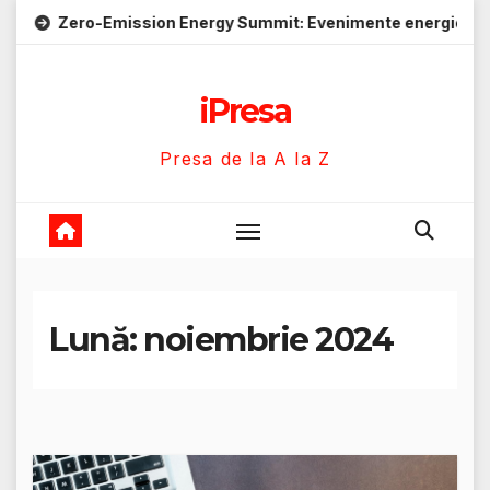
Skip
ission Energy Summit: Evenimente energie despre soluții cu e
to
content
iPresa
Presa de la A la Z
Lună:
noiembrie 2024