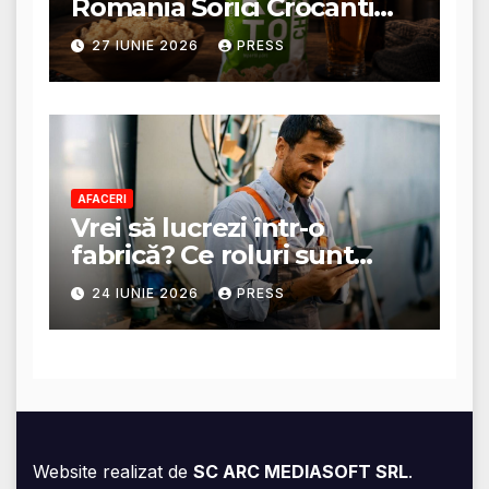
Romania Sorici Crocanti
Magazin Online
27 IUNIE 2026
PRESS
AFACERI
Vrei să lucrezi într-o
fabrică? Ce roluri sunt
disponibile și ce presupun
24 IUNIE 2026
PRESS
acestea
Website realizat de
SC ARC MEDIASOFT SRL
.