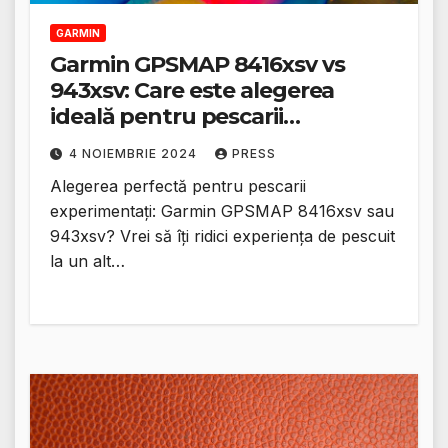
GARMIN
Garmin GPSMAP 8416xsv vs
943xsv: Care este alegerea
ideală pentru pescarii
experimentați?
4 NOIEMBRIE 2024
PRESS
Alegerea perfectă pentru pescarii
experimentați: Garmin GPSMAP 8416xsv sau
943xsv? Vrei să îți ridici experiența de pescuit
la un alt…