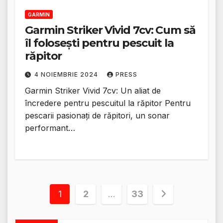
GARMIN
Garmin Striker Vivid 7cv: Cum să
îl folosești pentru pescuit la
răpitor
4 NOIEMBRIE 2024
PRESS
Garmin Striker Vivid 7cv: Un aliat de
încredere pentru pescuitul la răpitor Pentru
pescarii pasionați de răpitori, un sonar
performant…
Paginație
1
2
…
33
articole