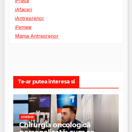
iPresa
iAfaceri
iAntreprenor
iFemeie
Mama Antreprenor
Te-ar putea interesa si
DIVERSE
Chirurgia oncologică