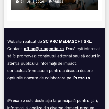
24 IUNIE 2026
PRESS
acestea
Website realizat de
SC ARC MEDIASOFT SRL
.
Contact:
office@e-agentie.ro
. Dacă ești interesat
să îți promovezi conținutul editorial sau să aduci în
atenția publicului informații de impact,
contactează-ne acum pentru a discuta despre
opțiunile noastre de colaborare pe
iPresa.ro
iPresa.ro
este destinația ta principală pentru știri,
informații și analize din diverse domenii precum