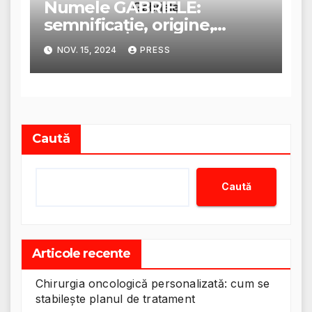
Numele GABRIELE:
semnificație, origine,
trăsături și personalitate
NOV. 15, 2024
PRESS
Caută
Caută
Articole recente
Chirurgia oncologică personalizată: cum se
stabilește planul de tratament