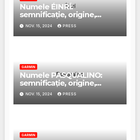
Numele ÉINRÍ:
semnificație, origine,
trăsături și personalitate
NOV. 15, 2024
PRESS
GARMIN
Numele PASQUALINO:
semnificație, origine,
trăsături și personalitate
NOV. 15, 2024
PRESS
GARMIN