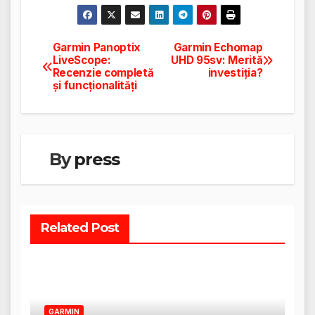
Garmin Panoptix
Garmin Echomap
Navigare
LiveScope:
UHD 95sv: Merită
Recenzie completă
investiția?
în
și funcționalități
articole
By
press
Related Post
GARMIN