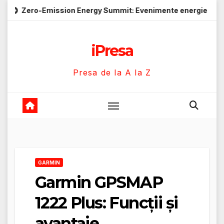
Skip
mission Energy Summit: Evenimente energie despre soluții cu 
to
content
iPresa
Presa de la A la Z
GARMIN
Garmin GPSMAP
1222 Plus: Funcții și
avantaje