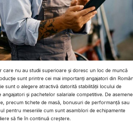
or care nu au studii superioare și doresc un loc de muncă
e producție sunt printre cei mai importanți angajatori din Român
e sunt o alegere atractivă datorită stabilității locului de
 angajatori și pachetelor salariale competitive. De asemene
are, precum tichete de masă, bonusuri de performanță sau
esul pentru meseriile cum sunt asamblori de echipamente
iere să fie în continuă creștere.