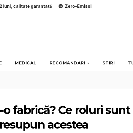
te garantată
Zero-Emission Energy Summit: Evenimente ene
E
MEDICAL
RECOMANDARI
STIRI
T
r-o fabrică? Ce roluri sunt
 presupun acestea