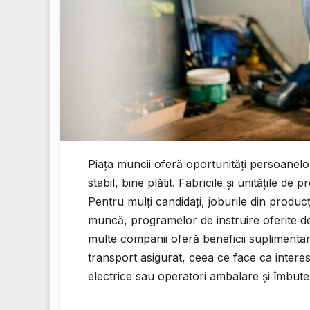
Piața muncii oferă oportunități persoanel
stabil, bine plătit. Fabricile și unitățile d
Pentru mulți candidați, joburile din producți
muncă, programelor de instruire oferite de
multe companii oferă beneficii supliment
transport asigurat, ceea ce face ca inter
electrice sau operatori ambalare și îmbutel