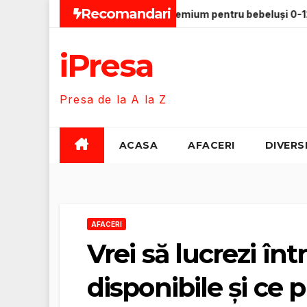
Skip
Recomandari
ă PNRR
Hăinuțe premium pentru bebeluși 0-12 luni, calita
to
content
iPresa
Presa de la A la Z
ACASA
AFACERI
DIVERS
AFACERI
Vrei să lucrezi înt
disponibile și ce