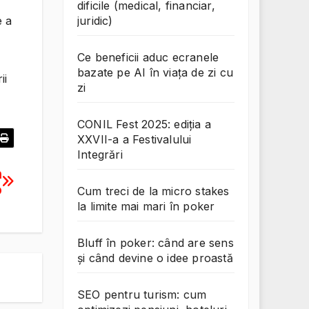
dificile (medical, financiar,
e a
juridic)
Ce beneficii aduc ecranele
bazate pe AI în viața de zi cu
ii
zi
CONIL Fest 2025: ediția a
XXVII-a a Festivalului
Integrări
n
o
Cum treci de la micro stakes
la limite mai mari în poker
Bluff în poker: când are sens
și când devine o idee proastă
SEO pentru turism: cum