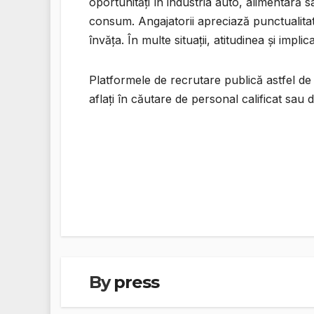
oportunități în industria auto, alimentară 
consum. Angajatorii apreciază punctualitate
învăța. În multe situații, atitudinea și imp
Platformele de recrutare publică astfel de o
aflați în căutare de personal calificat sau 
Navigare
în
articole
By
press