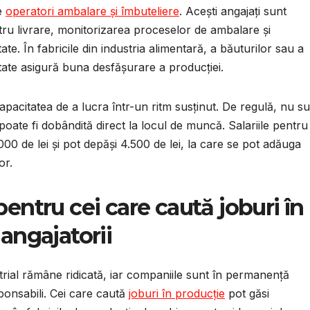
de
operatori ambalare și îmbuteliere
. Acești angajați sunt
tru livrare, monitorizarea proceselor de ambalare și
ate. În fabricile din industria alimentară, a băuturilor sau a
tate asigură buna desfășurare a producției.
apacitatea de a lucra într-un ritm susținut. De regulă, nu s
poate fi dobândită direct la locul de muncă. Salariile pentru
000 de lei și pot depăși 4.500 de lei, la care se pot adăuga
or.
pentru cei care caută joburi în
 angajatorii
rial rămâne ridicată, iar companiile sunt în permanență
ponsabili. Cei care caută
joburi în producție
pot găsi