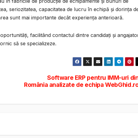
sau în fabricile de producție de echipamente și bunuri de
a, seriozitatea, capacitatea de lucru în echipă și dorința d
licarea sunt mai importante decât experiența anterioară.
portunități, facilitând contactul dintre candidați și angajator
dornic să se specializeze.
Software ERP pentru IMM-uri di
România analizate de echipa WebGhid.r