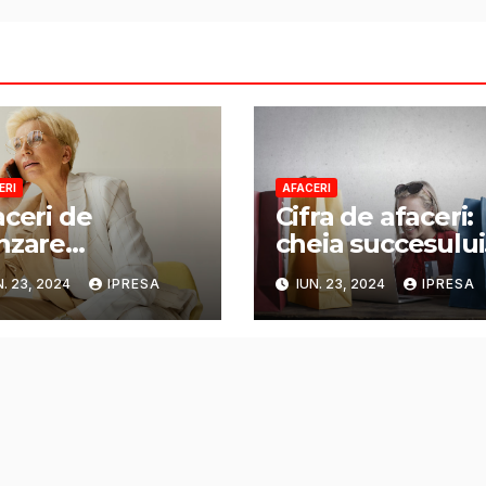
ERI
AFACERI
aceri de
Cifra de afaceri:
nzare
cheia succesului
nstantă:
în lumea
N. 23, 2024
IPRESA
IUN. 23, 2024
IPRESA
rtunități și
afacerilor
ategii.