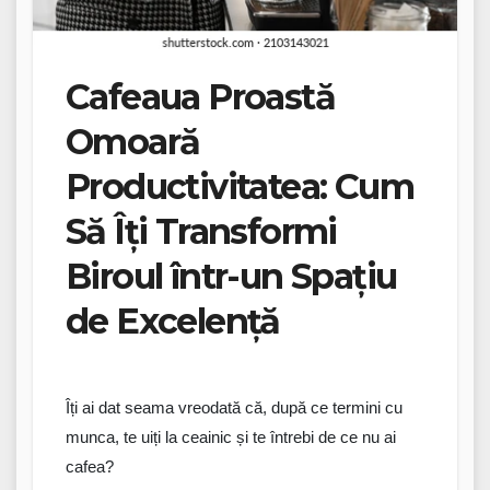
Cafeaua Proastă
Omoară
Productivitatea: Cum
Să Îți Transformi
Biroul într-un Spațiu
de Excelență
Îți
ai
dat seama vreodată că,
după
ce termini cu
munca, te uiți la
ceainic
și te întrebi de ce nu
ai
cafea
?