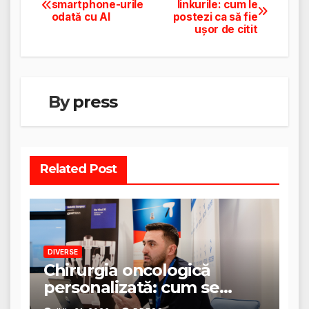
smartphone-urile
linkurile: cum le
odată cu AI
postezi ca să fie
în
ușor de citit
articole
By
press
Related Post
DIVERSE
Chirurgia oncologică
personalizată: cum se
stabilește planul de