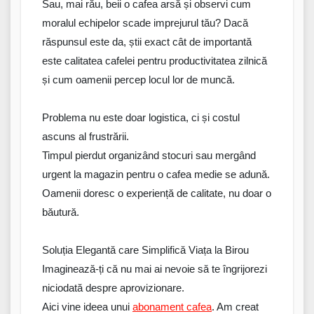
Sau,
mai
rău
,
beii
o cafea arsă și observi cum
moralul echipelor scade imprejurul
tău
?
Dacă
răspunsul
este
da
,
știi
exact cât de
importantă
este
calitatea
cafelei
pentru
productivitatea
zilnică
și cum oamenii percep locul lor de muncă.
Problema
nu
este
doar logistica, ci și costul
ascuns al
frustrării
.
Timpul
pierdut
organizând stocuri sau mergând
urgent la magazin pentru o cafea medie se adună.
Oamenii
doresc
o
experiență de
calitate
, nu doar
o
băutură
.
Soluția Elegantă
care
Simplifică Viața la Birou
Imaginează
-ți că nu mai ai
nevoie
să te
îngrijorezi
niciodată
despre
aprovizionare
.
Aici
vine
ideea unui
abonament cafea
.
Am
creat