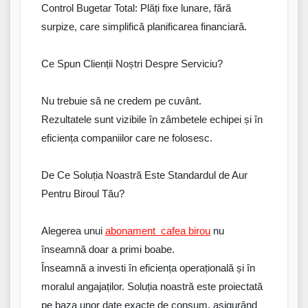
Control Bugetar Total: Plăți
fixe
lunare
,
fără
surpize
, care simplifică planificarea financiară.
Ce Spun Clienții Noștri Despre Serviciu?
Nu
trebuie
să ne credem pe
cuvânt
.
Rezultatele sunt vizibile în zâmbetele echipei și în
eficiența companiilor care ne
folosesc
.
De Ce Soluția Noastră Este Standardul de Aur
Pentru Biroul Tău?
Alegerea
unui
abonament
cafea birou
nu
înseamnă
doar
a
primi
boabe
.
Înseamnă a
investi
în eficiența operațională și în
moralul angajaților.
Soluția
noastră
este
proiectată
pe baza
unor
date exacte de consum, asigurând