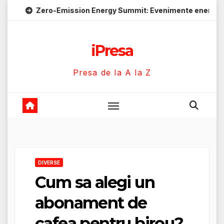
Skip
o-Emission Energy Summit: Evenimente energie despre soluții
to
content
iPresa
Presa de la A la Z
DIVERSE
Cum sa alegi un
abonament de
cafea pentru birou?