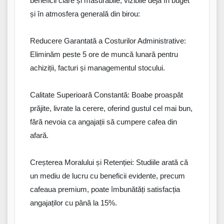
beneficii
clare
și măsurabile, vizibile deja
în
buget
și
în
atmosfera generală din birou:
Reducere Garantată a Costurilor Administrative:
Eliminăm
peste
5
ore
de muncă lunară pentru
achiziții
, facturi și managementul stocului.
Calitate Superioară Constantă: Boabe
proaspăt
prăjite
,
livrate
la cerere,
oferind
gustul
cel
mai
bun
,
fără
nevoia
ca
angajații
să cumpere cafea
din
afară.
Creșterea Moralului și Retenției: Studiile arată că
un mediu de lucru cu beneficii evidente, precum
cafeaua premium, poate îmbunătăți satisfacția
angajaților cu până la 15%.