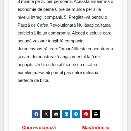
8 minute pe zi, per persoană. Aceasta înseamnă o
economie de peste 6 ore de muncă per zi la
nivelul întregii companii. 5. Pregătiți-vă pentru o
Pauză de Cafea Revoluționară Nu lăsați calitatea
cafelei să fie un compromis. Alegeți o soluție care
adaugă valoare tangibilă companiei
dumneavoastră, care îmbunătățește concentrarea
și care demonstrează angajamentul față de
angajați. Un birou fericit începe cu o cafea
excelentă. Faceți primul pas către cafeaua
perfectă de birou.
Cum evoluează
Mastodon și
Navigare