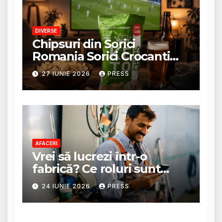
DIVERSE
Chipsuri din Sorici
Romania Sorici Crocanti
Magazin Online
27 IUNIE 2026
PRESS
AFACERI
Vrei să lucrezi într-o
fabrică? Ce roluri sunt
disponibile și ce presupun
24 IUNIE 2026
PRESS
acestea