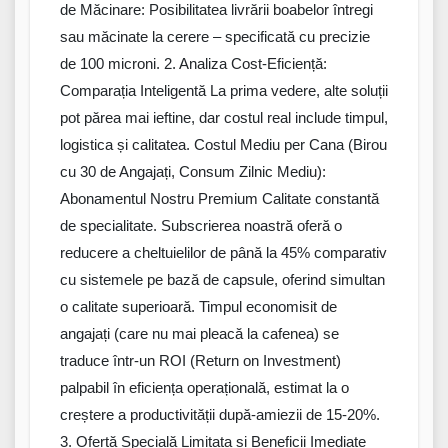
de Măcinare: Posibilitatea livrării boabelor întregi
sau măcinate la cerere – specificată cu precizie
de 100 microni. 2. Analiza Cost-Eficiență:
Comparația Inteligentă La prima vedere, alte soluții
pot părea mai ieftine, dar costul real include timpul,
logistica și calitatea. Costul Mediu per Cana (Birou
cu 30 de Angajați, Consum Zilnic Mediu):
Abonamentul Nostru Premium Calitate constantă
de specialitate. Subscrierea noastră oferă o
reducere a cheltuielilor de până la 45% comparativ
cu sistemele pe bază de capsule, oferind simultan
o calitate superioară. Timpul economisit de
angajați (care nu mai pleacă la cafenea) se
traduce într-un ROI (Return on Investment)
palpabil în eficiența operațională, estimat la o
creștere a productivității după-amiezii de 15-20%.
3. Ofertă Specială Limitata și Beneficii Imediate