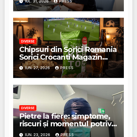
IUL. 31, 2026
PRESS
tratament
DIVERSE
Chipsuri din Sorici Romania
Sorici Crocanti Magazin
Online
IUN. 27, 2026
PRESS
DIVERSE
Pietre la fiere: simptome,
riscuri și momentul potrivit
pentru consult chirurgical
IUN. 23, 2026
PRESS