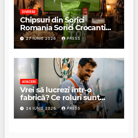
DIVERSE
Chipsuri din Sorici
Romania Sorici Crocanti
Magazin Online
27 IUNIE 2026
PRESS
AFACERI
Vrei să lucrezi într-o
fabrică? Ce roluri sunt
disponibile și ce presupun
24 IUNIE 2026
PRESS
acestea