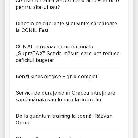
Ce este un audit SEO și când ai nevoie de el
pentru site-ul tău?
Dincolo de diferențe si cuvinte: sărbătoare
la CONIL Fest
CONAF lansează seria națională
„SupraTAX” Set de măsuri care pot reduce
deficitul bugetar
Benzi kinesiologice – ghid complet
Servicii de curățenie în Oradea întreținere
săptămânală sau lunară la domiciliu
De la quantum training la scenă: Răzvan
Oprea