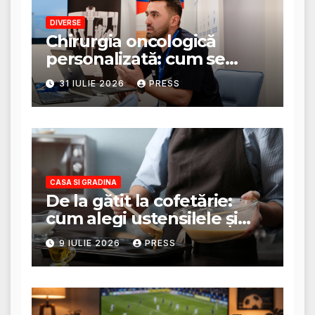
DIVERSE
Chirurgia oncologică
personalizată: cum se
stabilește planul de
31 IULIE 2026
PRESS
tratament
CASA SI GRADINA
De la gătit la cofetărie:
cum alegi ustensilele și
tigăile potrivite pentru un
9 IULIE 2026
PRESS
rezultat perfect