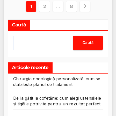
Paginație
1
2
…
8
articole
Caută
Caută
Articole recente
Chirurgia oncologică personalizată: cum se
stabilește planul de tratament
De la gătit la cofetărie: cum alegi ustensilele
și tigăile potrivite pentru un rezultat perfect