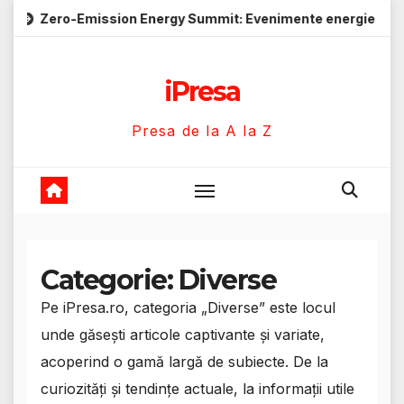
Skip
ion Energy Summit: Evenimente energie despre soluții cu emis
to
content
iPresa
Presa de la A la Z
Categorie:
Diverse
Pe iPresa.ro, categoria „Diverse” este locul
unde găsești articole captivante și variate,
acoperind o gamă largă de subiecte. De la
curiozități și tendințe actuale, la informații utile