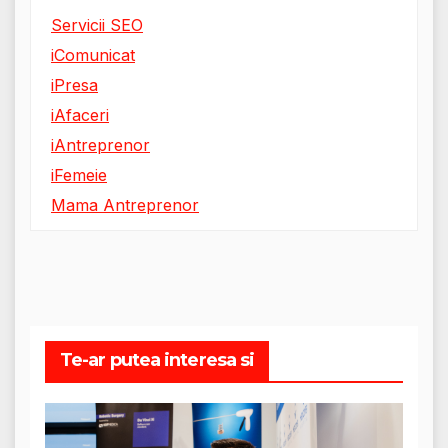
Servicii SEO
iComunicat
iPresa
iAfaceri
iAntreprenor
iFemeie
Mama Antreprenor
Te-ar putea interesa si