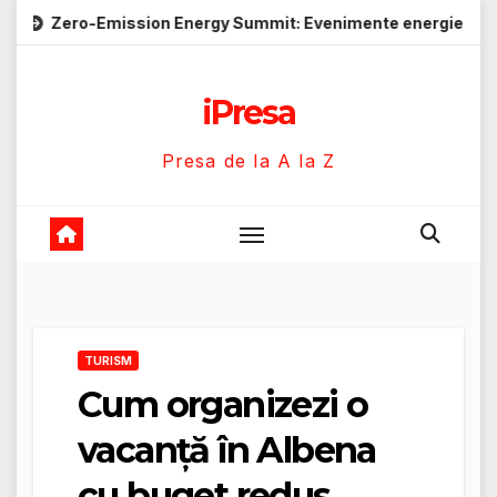
Skip
sion Energy Summit: Evenimente energie despre soluții cu em
to
content
iPresa
Presa de la A la Z
TURISM
Cum organizezi o
vacanță în Albena
cu buget redus