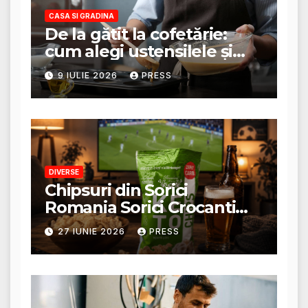
CASA SI GRADINA
De la gătit la cofetărie:
cum alegi ustensilele și
tigăile potrivite pentru un
9 IULIE 2026
PRESS
rezultat perfect
DIVERSE
Chipsuri din Sorici
Romania Sorici Crocanti
Magazin Online
27 IUNIE 2026
PRESS