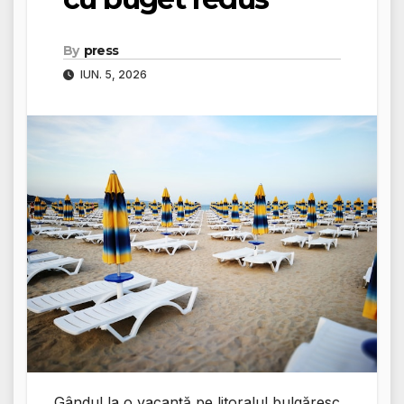
By
press
IUN. 5, 2026
Gândul la o vacanță pe litoralul bulgăresc