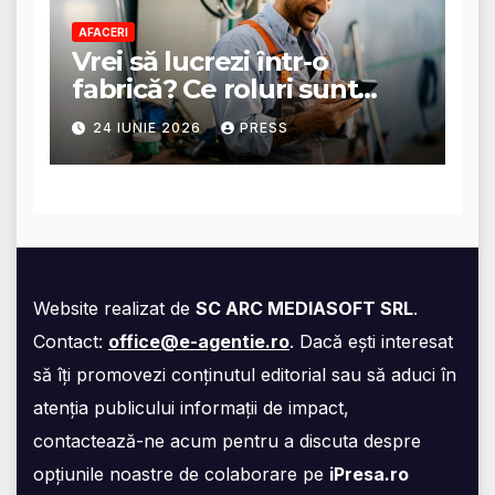
AFACERI
Vrei să lucrezi într-o
fabrică? Ce roluri sunt
disponibile și ce presupun
24 IUNIE 2026
PRESS
acestea
Website realizat de
SC ARC MEDIASOFT SRL
.
Contact:
office@e-agentie.ro
. Dacă ești interesat
să îți promovezi conținutul editorial sau să aduci în
atenția publicului informații de impact,
contactează-ne acum pentru a discuta despre
opțiunile noastre de colaborare pe
iPresa.ro