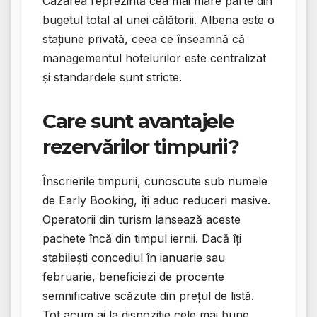
Cazarea reprezintă cea mai mare parte din
bugetul total al unei călătorii. Albena este o
stațiune privată, ceea ce înseamnă că
managementul hotelurilor este centralizat
și standardele sunt stricte.
Care sunt avantajele
rezervărilor timpurii?
Înscrierile timpurii, cunoscute sub numele
de Early Booking, îți aduc reduceri masive.
Operatorii din turism lansează aceste
pachete încă din timpul iernii. Dacă îți
stabilești concediul în ianuarie sau
februarie, beneficiezi de procente
semnificative scăzute din prețul de listă.
Tot acum ai la dispoziție cele mai bune