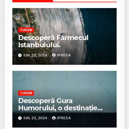
TURISM
Descoperă Farmecul
Istanbulului.
IUN. 23, 2024
IPRESA
TURISM
Descoperă Gura
Humorului, o destinație
turistică deosebită.
IUN. 23, 2024
IPRESA