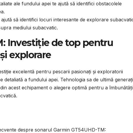
taliate ale fundului apei te ajută să identifici obstacolele
ea.
 ajută să identifici locuri interesante de explorare subacvati
supra mediului subacvatic.
Investiție de top pentru
și explorare
stiție excelentă pentru pescarii pasionați și exploratorii
 detaliată a fundului apei. Tehnologia sa de ultimă generați
fac din acest echipament o alegere optimă pentru a îmbunătăți
cvatică.
ri frecvente despre sonarul Garmin GT54UHD-TM: