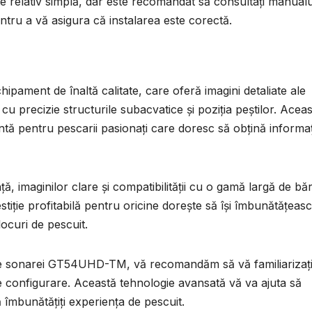
relativ simplă, dar este recomandat să consultați manualu
entru a vă asigura că instalarea este corectă.
ment de înaltă calitate, care oferă imagini detaliate ale
 cu precizie structurile subacvatice și poziția peștilor. Acea
tă pentru pescarii pasionați care doresc să obțină informaț
ță, imaginilor clare și compatibilității cu o gamă largă de băr
ie profitabilă pentru oricine dorește să își îmbunătățeas
ocuri de pescuit.
le sonarei GT54UHD-TM, vă recomandăm să vă familiarizaț
e de configurare. Această tehnologie avansată vă va ajuta să
vă îmbunătățiți experiența de pescuit.