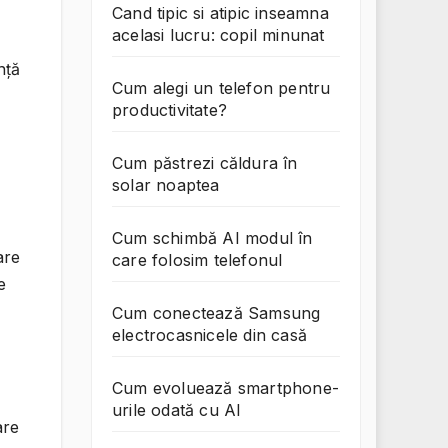
Cand tipic si atipic inseamna
acelasi lucru: copil minunat
nță
Cum alegi un telefon pentru
productivitate?
Cum păstrezi căldura în
solar noaptea
Cum schimbă AI modul în
are
care folosim telefonul
e
Cum conectează Samsung
electrocasnicele din casă
Cum evoluează smartphone-
urile odată cu AI
are