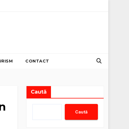
ii zero
Organizator evenimente B2B: Strategii pentru creșt
URISM
CONTACT
Caută
n
Caută