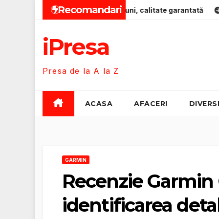
Skip
Recomandari
pentru bebeluși 0-12 luni, calitate garantată
Zero-Emiss
to
content
iPresa
Presa de la A la Z
ACASA
AFACERI
DIVERS
GARMIN
Recenzie Garmin
identificarea deta