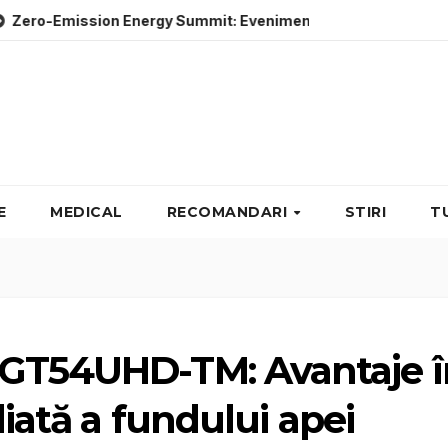
ion Energy Summit: Evenimente energie despre soluții cu emis
E
MEDICAL
RECOMANDARI
STIRI
T
 GT54UHD-TM: Avantaje î
liată a fundului apei