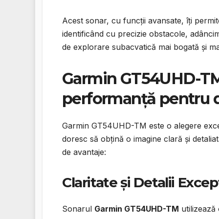
Acest sonar, cu funcții avansate, îți permite 
identificând cu precizie obstacole, adâncim
de explorare subacvatică mai bogată și mai
Garmin GT54UHD-TM: 
performanță pentru de
Garmin GT54UHD-TM este o alegere excelent
doresc să obțină o imagine clară și detalia
de avantaje:
Claritate și Detalii Exce
Sonarul
Garmin GT54UHD-TM
utilizează