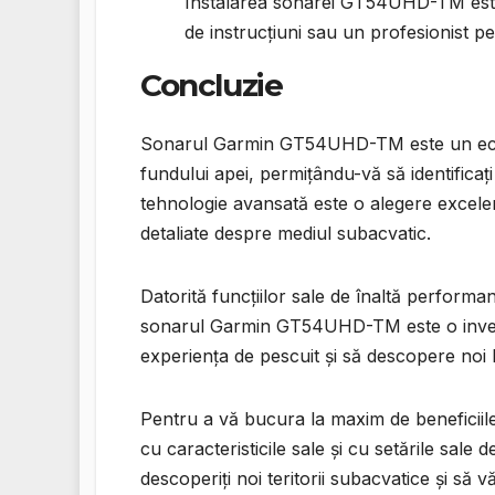
Instalarea sonarei GT54UHD-TM este 
de instrucțiuni sau un profesionist p
Concluzie
Sonarul Garmin GT54UHD-TM este un echipa
fundului apei, permițându-vă să identificați
tehnologie avansată este o alegere excelen
detaliate despre mediul subacvatic.
Datorită funcțiilor sale de înaltă performan
sonarul Garmin GT54UHD-TM este o investiț
experiența de pescuit și să descopere noi l
Pentru a vă bucura la maxim de beneficii
cu caracteristicile sale și cu setările sal
descoperiți noi teritorii subacvatice și să 