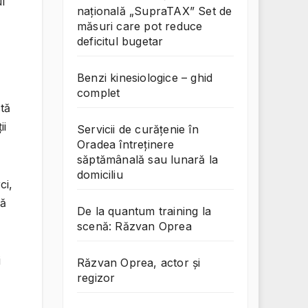
l
națională „SupraTAX” Set de
măsuri care pot reduce
deficitul bugetar
Benzi kinesiologice – ghid
complet
stă
ii
Servicii de curățenie în
Oradea întreținere
săptămânală sau lunară la
domiciliu
ci,
că
De la quantum training la
scenă: Răzvan Oprea
i
Răzvan Oprea, actor și
regizor