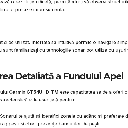
zează o rezoluție ridicată, permițându-ți să observi structuril
tii cu o precizie impresionantă.
 de utilizat. Interfața sa intuitivă permite o navigare simp
u sunt familiarizați cu tehnologiile sonar pot utiliza cu ușuri
area Detaliată a Fundului Apei
rului
Garmin GT54UHD-TM
este capacitatea sa de a oferi o
caracteristică este esențială pentru:
 Sonarul te ajută să identifici zonele cu adâncimi preferate 
rag peștii și chiar prezența bancurilor de pești.