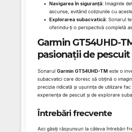
Navigarea în siguranță
: Imaginile de
ascunse, evitând coliziunile cu acest
Explorarea subacvatică
: Sonarul te
oferindu-ți o perspectivă completă a
Garmin GT54UHD-TM: 
pasionații de pescuit 
Sonarul
Garmin GT54UHD-TM
este o inve
subacvatici care doresc să obțină o imagine
precizia ridicată și ușurința de utilizare 
experiența de pescuit și de explorare suba
Întrebări frecvente
Aici găsiți răspunsuri la câteva întrebă