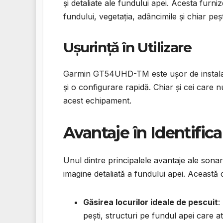
și detaliate ale fundului apei. Acesta furni
fundului, vegetația, adâncimile și chiar peș
Ușurință în Utilizare
Garmin GT54UHD-TM este ușor de instalat și
și o configurare rapidă. Chiar și cei care n
acest echipament.
Avantaje în Identific
Unul dintre principalele avantaje ale sona
imagine detaliată a fundului apei. Această 
Găsirea locurilor ideale de pescuit
:
pești, structuri pe fundul apei care at