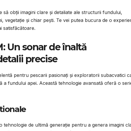
să obții imagini clare și detaliate ale structurii fundului,
i, vegetație și chiar pești. Te vei putea bucura de o experie
 satisfăcătoare.
Un sonar de înaltă
talii precise
ă pentru pescarii pasionați și exploratorii subacvatici c
tă a fundului apei. Această tehnologie avansată oferă o seri
ptionale
 o tehnologie de ultimă generație pentru a genera imagini cl