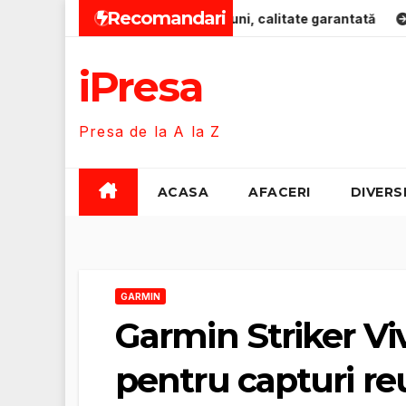
Skip
Recomandari
 pentru bebeluși 0-12 luni, calitate garantată
Zero-Emiss
to
content
iPresa
Presa de la A la Z
ACASA
AFACERI
DIVERS
GARMIN
Garmin Striker Viv
pentru capturi reu