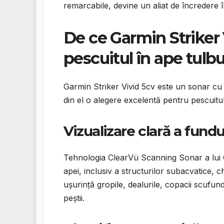
remarcabile, devine un aliat de încredere în 
De ce Garmin Striker 
pescuitul în ape tulbu
Garmin Striker Vivid 5cv este un sonar cu o
din el o alegere excelentă pentru pescuitul
Vizualizare clară a fundu
Tehnologia ClearVü Scanning Sonar a lui G
apei, inclusiv a structurilor subacvatice, ch
ușurință gropile, dealurile, copacii scufund
peștii.