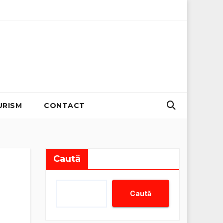
sii zero
Organizator evenimente B2B: Strategii pentru creș
URISM
CONTACT
Caută
Caută