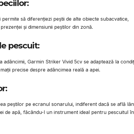
eciilor:
i permite să diferențiezi peștii de alte obiecte subacvatice,
prezenței și dimensiunii peștilor din zonă.
e pescuit:
a adâncimii, Garmin Striker Vivid 5cv se adaptează la condiți
ormații precise despre adâncimea reală a apei.
r:
ea peștilor pe ecranul sonarului, indiferent dacă se află lâ
ei de apă, făcându-l un instrument ideal pentru pescuitul în