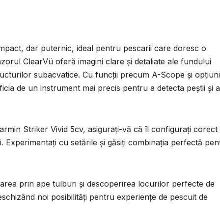
pact, dar puternic, ideal pentru pescarii care doresc o
zorul ClearVü oferă imagini clare și detaliate ale fundului
 structurilor subacvatice. Cu funcții precum A-Scope și opțiuni
eficia de un instrument mai precis pentru a detecta peștii și a
in Striker Vivid 5cv, asigurați-vă că îl configurați corect 
uri. Experimentați cu setările și găsiți combinația perfectă pen
area prin ape tulburi și descoperirea locurilor perfecte de
chizând noi posibilități pentru experiențe de pescuit de