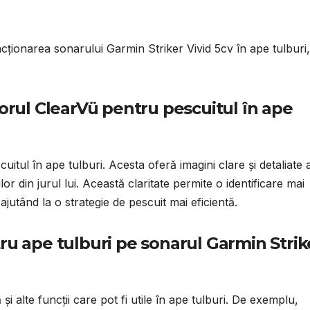
ncționarea sonarului Garmin Striker Vivid 5cv în ape tulburi,
orul ClearVü pentru pescuitul în ape
itul în ape tulburi. Acesta oferă imagini clare și detaliate 
lor din jurul lui. Această claritate permite o identificare mai
, ajutând la o strategie de pescuit mai eficientă.
ntru ape tulburi pe sonarul Garmin Strik
i alte funcții care pot fi utile în ape tulburi. De exemplu,