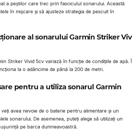
l a peștilor care trec prin fasciculul sonarului. Această
tele în mișcare și să ajusteze strategia de pescuit în
ționare al sonarului Garmin Striker Viv
n Striker Vivid 5cv variază în funcție de condițiile de apă. 
ncționa la o adâncime de până la 200 de metri.
sare pentru a utiliza sonarul Garmin
 veți avea nevoie de o baterie pentru alimentare și un
lele sonarului. De asemenea, puteți alege să utilizați un
 ușurință pe barca dumneavoastră.