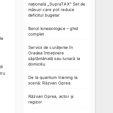
națională „SupraTAX” Set de
măsuri care pot reduce
deficitul bugetar
Benzi kinesiologice – ghid
complet
le
Servicii de curățenie în
Oradea întreținere
săptămânală sau lunară la
domiciliu
și
tru
De la quantum training la
scenă: Răzvan Oprea
Răzvan Oprea, actor și
regizor