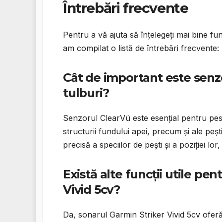
Întrebări frecvente
Pentru a vă ajuta să înțelegeți mai bine fu
am compilat o listă de întrebări frecvente:
Cât de important este senz
tulburi?
Senzorul ClearVü este esențial pentru pescu
structurii fundului apei, precum și ale pești
precisă a speciilor de pești și a poziției lor
Există alte funcții utile pe
Vivid 5cv?
Da, sonarul Garmin Striker Vivid 5cv oferă ș