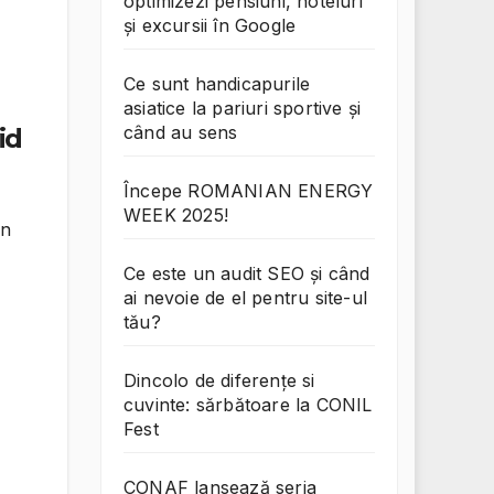
optimizezi pensiuni, hoteluri
și excursii în Google
Ce sunt handicapurile
asiatice la pariuri sportive și
când au sens
id
Începe ROMANIAN ENERGY
WEEK 2025!
În
Ce este un audit SEO și când
ai nevoie de el pentru site-ul
tău?
Dincolo de diferențe si
cuvinte: sărbătoare la CONIL
Fest
CONAF lansează seria