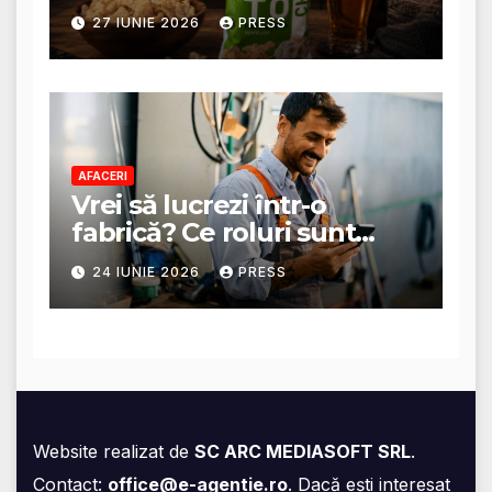
Magazin Online
27 IUNIE 2026
PRESS
AFACERI
Vrei să lucrezi într-o
fabrică? Ce roluri sunt
disponibile și ce presupun
24 IUNIE 2026
PRESS
acestea
Website realizat de
SC ARC MEDIASOFT SRL
.
Contact:
office@e-agentie.ro
. Dacă ești interesat