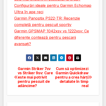
Configurări ideale pentru Garmin Echomap
Ultra în ape reci
Garmin Panoptix PS22-TR: Recenzie
completă pentru pescuit sportiv
Garmin GPSMAP 1042xsv vs 1222xsv: Ce
diferențe contează pentru pescarii
avansați?
Garmin Striker 7cv
Cum să optimizezi
Navigare
vs Striker 9sv: Care
Garmin Quickdraw
este mai potrivit
pentru a crea hărți
în
pentru pescuit de
detaliate în timp
adâncime?
real
articole