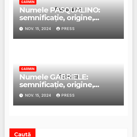
GARMIN
Numele PASQUALINO:
semnificație, origine,
trăsături și personalitate
NOV. 15, 2024
PRESS
GARMIN
Numele GABRIELE:
semnificație, origine,
trăsături și personalitate
NOV. 15, 2024
PRESS
Caută