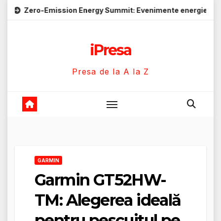
Skip
ro-Emission Energy Summit: Evenimente energie despre soluții
to
content
iPresa
Presa de la A la Z
GARMIN
Garmin GT52HW-
TM: Alegerea ideală
pentru pescuitul pe