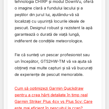
tehnologia CHIRP și modul DownVu, oferă
o imagine clară a fundului lacului și a
peștilor din jurul lui, ajutându-vă să
localizați cu ușurință locurile ideale de
pescuit. Designul robust și rezistent la apă
garantează o durată de viață lungă,
indiferent de condițiile meteorologice.
Fie că sunteți un pescar profesionist sau
un începător, GT52HW-TM vă va ajuta să
obțineți mai multe capturi și să vă bucurați
de experiențe de pescuit memorabile.
Cum să optimizezi Garmin Quickdraw
pentru a crea hărți detaliate în timp real
Garmin Striker Plus 4cv vs Plus 5cv: Care
este mai eficient în pescuitul la crap?