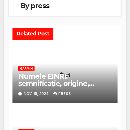
By
press
Related Post
GARMIN
Numele ÉINRÍ:
semnificație, origine,
trăsături și personalitate
NOV. 15, 2024
PRESS