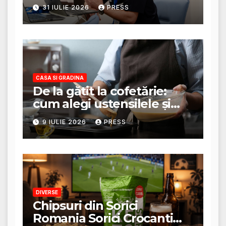
stabilește planul de
31 IULIE 2026
PRESS
tratament
CASA SI GRADINA
De la gătit la cofetărie:
cum alegi ustensilele și
tigăile potrivite pentru un
9 IULIE 2026
PRESS
rezultat perfect
DIVERSE
Chipsuri din Sorici
Romania Sorici Crocanti