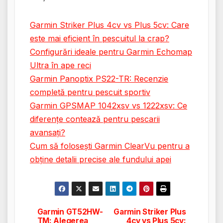
Garmin Striker Plus 4cv vs Plus 5cv: Care
este mai eficient în pescuitul la crap?
Configurări ideale pentru Garmin Echomap
Ultra în ape reci
Garmin Panoptix PS22-TR: Recenzie
completă pentru pescuit sportiv
Garmin GPSMAP 1042xsv vs 1222xsv: Ce
diferențe contează pentru pescarii
avansați?
Cum să folosești Garmin ClearVu pentru a
obține detalii precise ale fundului apei
Garmin GT52HW-
Garmin Striker Plus
Navigare
TM: Alegerea
4cv vs Plus 5cv: