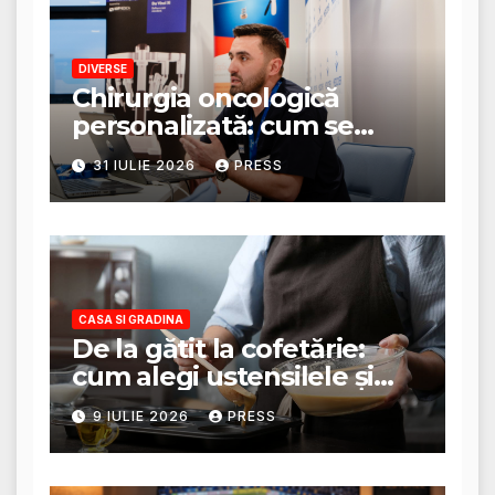
DIVERSE
Chirurgia oncologică
personalizată: cum se
stabilește planul de
31 IULIE 2026
PRESS
tratament
CASA SI GRADINA
De la gătit la cofetărie:
cum alegi ustensilele și
tigăile potrivite pentru un
9 IULIE 2026
PRESS
rezultat perfect