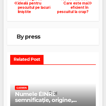
ideală pentru
Care este mai
în
pescuitul pe lacuri
eficient în
liniștite
pescuitul la crap?
articole
By
press
Related Post
GARMIN
Numele ÉINRÍ:
semnificație, origine,
trăsături și personalitate