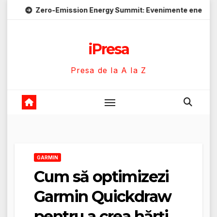
Skip
ero-Emission Energy Summit: Evenimente energie despre soluți
to
content
iPresa
Presa de la A la Z
GARMIN
Cum să optimizezi
Garmin Quickdraw
pentru a crea hărți