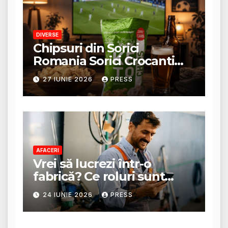
DIVERSE
Chipsuri din Sorici
Romania Sorici Crocanti
Magazin Online
27 IUNIE 2026
PRESS
AFACERI
Vrei să lucrezi într-o
fabrică? Ce roluri sunt
disponibile și ce presupun
24 IUNIE 2026
PRESS
acestea