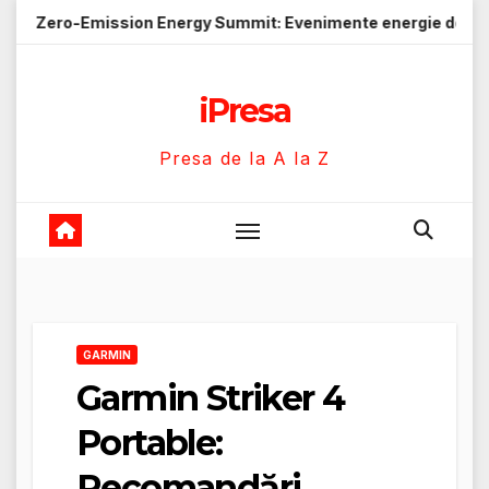
Skip
ission Energy Summit: Evenimente energie despre soluții cu e
to
content
iPresa
Presa de la A la Z
GARMIN
Garmin Striker 4
Portable:
Recomandări