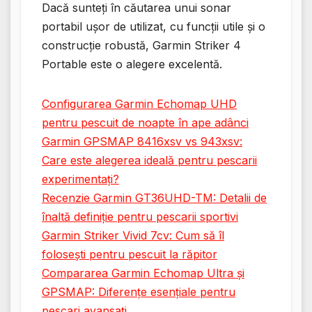
Dacă sunteți în căutarea unui sonar
portabil ușor de utilizat, cu funcții utile și o
construcție robustă, Garmin Striker 4
Portable este o alegere excelentă.
Configurarea Garmin Echomap UHD
pentru pescuit de noapte în ape adânci
Garmin GPSMAP 8416xsv vs 943xsv:
Care este alegerea ideală pentru pescarii
experimentați?
Recenzie Garmin GT36UHD-TM: Detalii de
înaltă definiție pentru pescarii sportivi
Garmin Striker Vivid 7cv: Cum să îl
folosești pentru pescuit la răpitor
Compararea Garmin Echomap Ultra și
GPSMAP: Diferențe esențiale pentru
pescari avansați