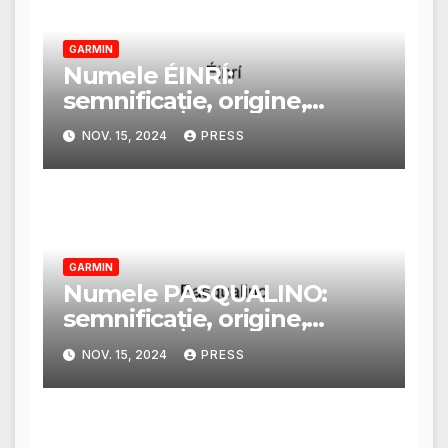
GARMIN
Numele ÉINRÍ:
semnificație, origine,
trăsături și personalitate
NOV. 15, 2024
PRESS
GARMIN
Numele PASQUALINO:
semnificație, origine,
trăsături și personalitate
NOV. 15, 2024
PRESS