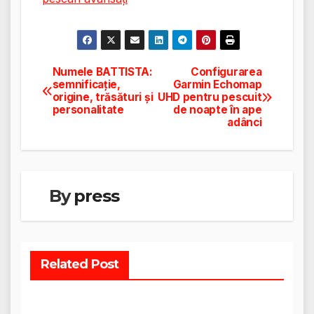
Numele BATTISTA:
Configurarea
Navigare
semnificație,
Garmin Echomap
origine, trăsături și
UHD pentru pescuit
în
personalitate
de noapte în ape
adânci
articole
By
press
Related Post