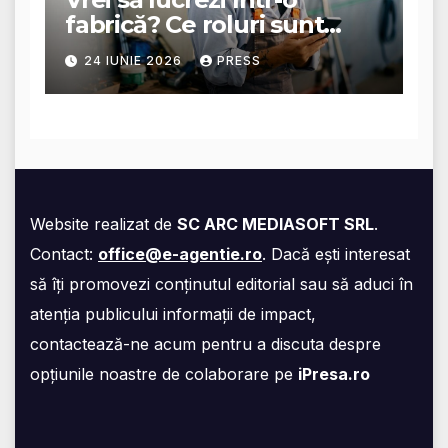
fabrică? Ce roluri sunt
disponibile și ce presupun
24 IUNIE 2026
PRESS
acestea
Website realizat de
SC ARC MEDIASOFT SRL
.
Contact:
office@e-agentie.ro
. Dacă ești interesat
să îți promovezi conținutul editorial sau să aduci în
atenția publicului informații de impact,
contactează-ne acum pentru a discuta despre
opțiunile noastre de colaborare pe
iPresa.ro