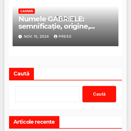
GARMIN
Numele GABRIELE:
semnificație, origine,
trăsături și personalitate
NOV. 15, 2024
PRESS
Caută
Caută
Articole recente