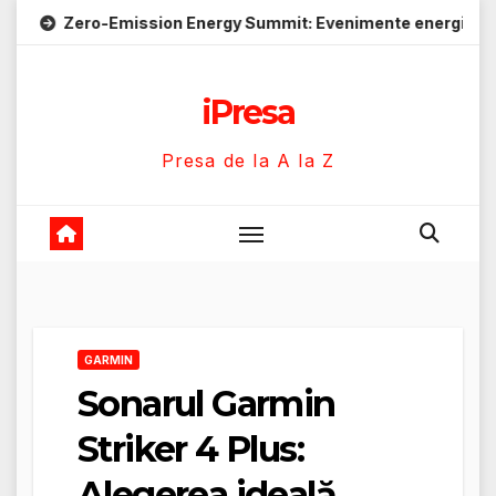
Skip
o-Emission Energy Summit: Evenimente energie despre soluții 
to
content
iPresa
Presa de la A la Z
GARMIN
Sonarul Garmin
Striker 4 Plus:
Alegerea ideală