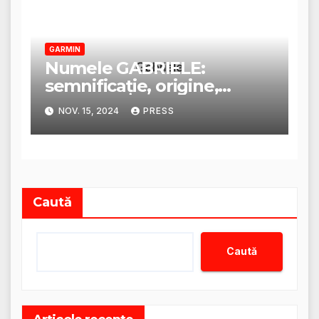
GARMIN
Numele GABRIELE:
semnificație, origine,
trăsături și personalitate
NOV. 15, 2024
PRESS
Caută
Caută