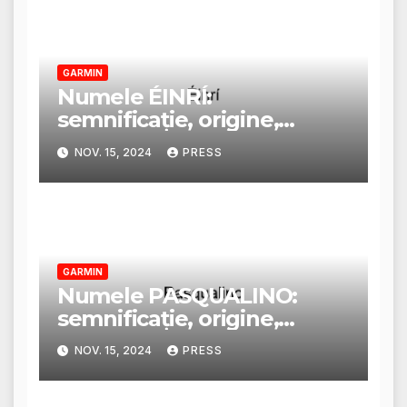
GARMIN
Numele ÉINRÍ:
semnificație, origine,
trăsături și personalitate
NOV. 15, 2024
PRESS
GARMIN
Numele PASQUALINO:
semnificație, origine,
trăsături și personalitate
NOV. 15, 2024
PRESS