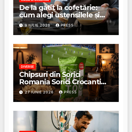
De la gătit la cofetărie:
cum alegi ustensilele și
tigăile potrivite pentru un
9 IULIE 2026
PRESS
rezultat perfect
DIVERSE
Chipsuri din Sorici
Romania Sorici Crocanti
Magazin Online
27 IUNIE 2026
PRESS