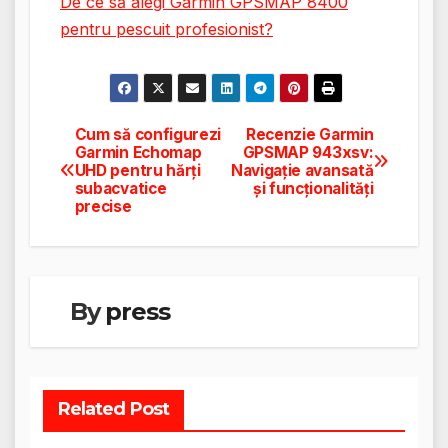
De ce să alegi Garmin GPSMAP 8400
pentru pescuit profesionist?
Cum să configurezi
Recenzie Garmin
Navigare
Garmin Echomap
GPSMAP 943xsv:
UHD pentru hărți
Navigație avansată
în
subacvatice
și funcționalități
precise
articole
By
press
Related Post