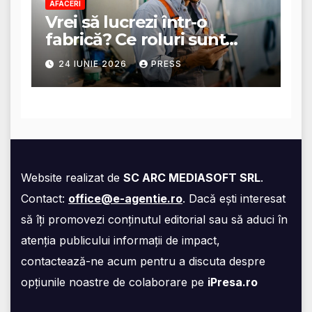
AFACERI
Vrei să lucrezi într-o
fabrică? Ce roluri sunt
disponibile și ce presupun
24 IUNIE 2026
PRESS
acestea
Website realizat de
SC ARC MEDIASOFT SRL
.
Contact:
office@e-agentie.ro
. Dacă ești interesat
să îți promovezi conținutul editorial sau să aduci în
atenția publicului informații de impact,
contactează-ne acum pentru a discuta despre
opțiunile noastre de colaborare pe
iPresa.ro