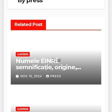
By
press
Related Post
GARMIN
Numele ÉINRÍ:
semnificație, origine,
trăsături și personalitate
NOV. 15, 2024
PRESS
GARMIN