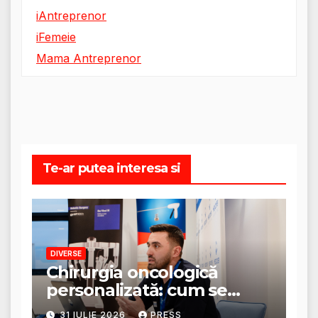
iAntreprenor
iFemeie
Mama Antreprenor
Te-ar putea interesa si
DIVERSE
Chirurgia oncologică
personalizată: cum se
stabilește planul de
31 IULIE 2026
PRESS