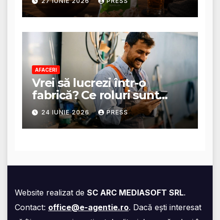
27 IUNIE 2026
PRESS
AFACERI
Vrei să lucrezi într-o
fabrică? Ce roluri sunt
disponibile și ce presupun
24 IUNIE 2026
PRESS
acestea
Website realizat de
SC ARC MEDIASOFT SRL
.
Contact:
office@e-agentie.ro
. Dacă ești interesat