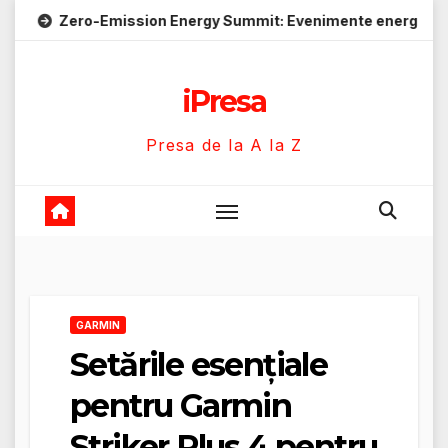
Skip
-Emission Energy Summit: Evenimente energie despre soluții c
to
content
iPresa
Presa de la A la Z
GARMIN
Setările esențiale
pentru Garmin
Striker Plus 4 pentru