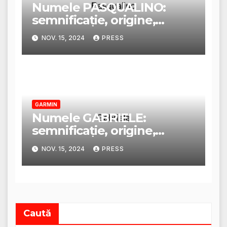
Numele PASQUALINO:
semnificație, origine,
trăsături și personalitate
NOV. 15, 2024
PRESS
GARMIN
Numele GABRIELE:
semnificație, origine,
trăsături și personalitate
NOV. 15, 2024
PRESS
Caută