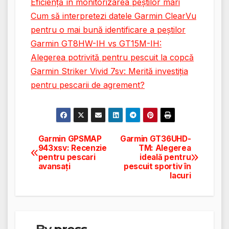
Eficiență în monitorizarea peștilor mari
Cum să interpretezi datele Garmin ClearVu
pentru o mai bună identificare a peștilor
Garmin GT8HW-IH vs GT15M-IH:
Alegerea potrivită pentru pescuit la copcă
Garmin Striker Vivid 7sv: Merită investiția
pentru pescarii de agrement?
Garmin GPSMAP
Garmin GT36UHD-
Navigare
943xsv: Recenzie
TM: Alegerea
pentru pescari
ideală pentru
în
avansați
pescuit sportiv în
lacuri
articole