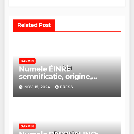
Related Post
GARMIN
Numele ÉINRÍ:
semnificație, origine,
trăsături și personalitate
NOV. 15, 2024
PRESS
GARMIN