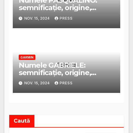
Numele PASQUALINO:
semnificație, origine,
trăsături și personalitate
NOV. 15, 2024
PRESS
GARMIN
Numele GABRIELE:
semnificație, origine,
trăsături și personalitate
NOV. 15, 2024
PRESS
Caută