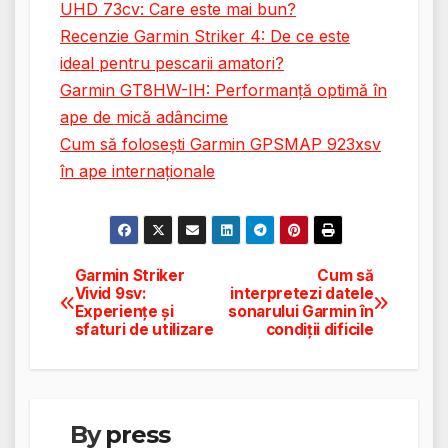
UHD 73cv: Care este mai bun?
Recenzie Garmin Striker 4: De ce este
ideal pentru pescarii amatori?
Garmin GT8HW-IH: Performanță optimă în
ape de mică adâncime
Cum să folosești Garmin GPSMAP 923xsv
în ape internaționale
Garmin Striker
Cum să
Navigare
Vivid 9sv:
interpretezi datele
Experiențe și
sonarului Garmin în
în
sfaturi de utilizare
condiții dificile
articole
By
press