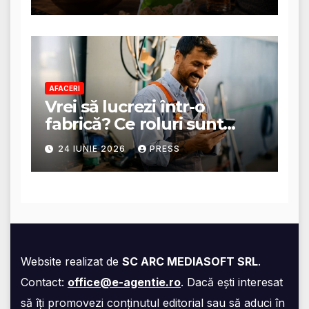
AFACERI
Vrei să lucrezi într-o
fabrică? Ce roluri sunt
disponibile și ce presupun
24 IUNIE 2026
PRESS
acestea
Website realizat de
SC ARC MEDIASOFT SRL
.
Contact:
office@e-agentie.ro
. Dacă ești interesat
să îți promovezi conținutul editorial sau să aduci în