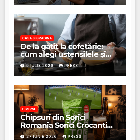
CASA SI GRADINA
De la gătit la cofetărie:
cum alegi ustensilele și
tigăile potrivite pentru un
9 IULIE 2026
PRESS
rezultat perfect
DIVERSE
Chipsuri din Sorici
Romania Sorici Crocanti
Magazin Online
27 IUNIE 2026
PRESS