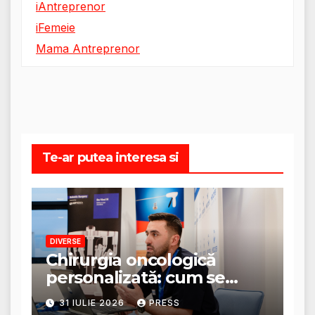
iAntreprenor
iFemeie
Mama Antreprenor
Te-ar putea interesa si
DIVERSE
Chirurgia oncologică
personalizată: cum se
stabilește planul de
31 IULIE 2026
PRESS
tratament