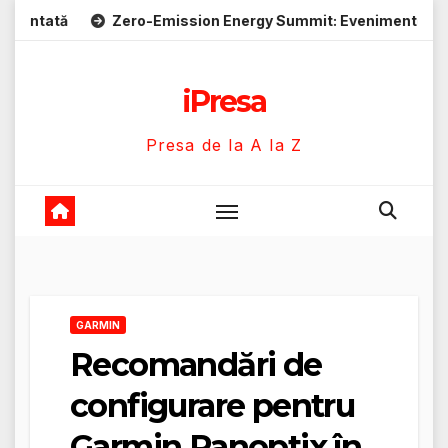
Skip
Zero-Emission Energy Summit: Evenimente energie despre so
to
content
iPresa
Presa de la A la Z
GARMIN
Recomandări de
configurare pentru
Garmin Panoptix în