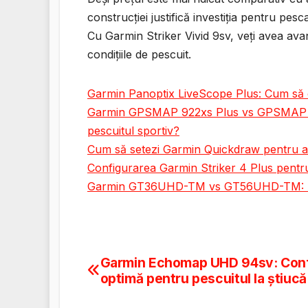
construcției justifică investiția pentru pesc
Cu Garmin Striker Vivid 9sv, veți avea avan
condițiile de pescuit.
Garmin Panoptix LiveScope Plus: Cum să ob
Garmin GPSMAP 922xs Plus vs GPSMAP 10
pescuitul sportiv?
Cum să setezi Garmin Quickdraw pentru a c
Configurarea Garmin Striker 4 Plus pentru
Garmin GT36UHD-TM vs GT56UHD-TM: Alege
Garmin Echomap UHD 94sv: Conf
Navigare
optimă pentru pescuitul la știucă
în