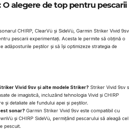
: O alegere de top pentru pescarii
iv sonarul CHIRP, ClearVü și SideVü, Garmin Striker Vivid 9sv
ntru pescarii experimentați. Acesta le permite să obțină o
e adăposturile peștilor și să își optimizeze strategia de
triker Vivid 9sv și alte modele Striker?
Striker Vivid 9sv 
ansate de imagistică, incluzând tehnologia Vivid și CHIRP
e și detaliate ale fundului apei și peștilor.
acest sonar?
Garmin Striker Vivid 9sv este compatibil cu
ownVü și CHIRP SideVü, permițând pescarului să aleagă cel
e pescuit.