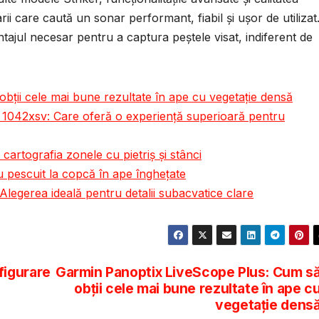
arii care caută un sonar performant, fiabil și ușor de utilizat
tajul necesar pentru a captura peștele visat, indiferent de
ții cele mai bune rezultate în ape cu vegetație densă
42xsv: Care oferă o experiență superioară pentru
artografia zonele cu pietriș și stânci
 pescuit la copcă în ape înghețate
rea ideală pentru detalii subacvatice clare
igurare
Garmin Panoptix LiveScope Plus: Cum s
obții cele mai bune rezultate în ape c
vegetație dens