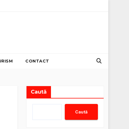
misii zero
Organizator evenimente B2B: Strategii pentru cr
URISM
CONTACT
Caută
Caută