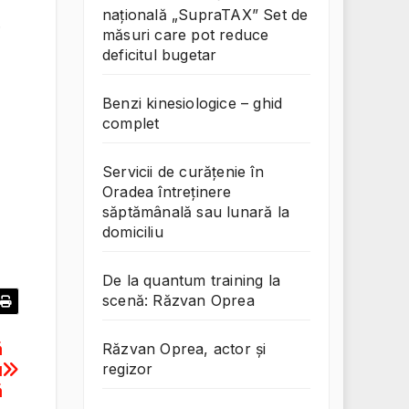
națională „SupraTAX” Set de
.
măsuri care pot reduce
deficitul bugetar
Benzi kinesiologice – ghid
complet
Servicii de curățenie în
Oradea întreținere
săptămânală sau lunară la
domiciliu
De la quantum training la
scenă: Răzvan Oprea
ă
Răzvan Oprea, actor și
u
regizor
ă