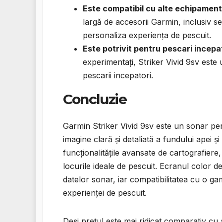
Este compatibil cu alte echipamen
largă de accesorii Garmin, inclusiv se
personaliza experiența de pescuit.
Este potrivit pentru pescari incepa
experimentați, Striker Vivid 9sv este u
pescarii incepatori.
Concluzie
Garmin Striker Vivid 9sv este un sonar pe
imagine clară și detaliată a fundului apei ș
funcționalitățile avansate de cartografiere
locurile ideale de pescuit. Ecranul color de 9
datelor sonar, iar compatibilitatea cu o g
experienței de pescuit.
Deși prețul este mai ridicat comparativ cu a