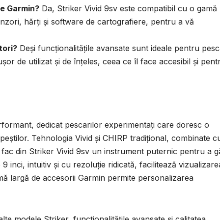
te Garmin?
Da, Striker Vivid 9sv este compatibil cu o gamă
nzori, hărți și software de cartografiere, pentru a vă
tori?
Deși funcționalitățile avansate sunt ideale pentru pesca
șor de utilizat și de înțeles, ceea ce îl face accesibil și pent
rformant, dedicat pescarilor experimentați care doresc o
i peștilor. Tehnologia Vivid și CHIRP tradițional, combinate c
, fac din Striker Vivid 9sv un instrument puternic pentru a g
 inci, intuitiv și cu rezoluție ridicată, facilitează vizualizare
amă largă de accesorii Garmin permite personalizarea
lte modele Striker, funcționalitățile avansate și calitatea