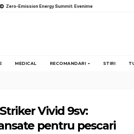
ssion Energy Summit: Evenimente energie despre soluții cu e
E
MEDICAL
RECOMANDARI
STIRI
T
triker Vivid 9sv:
vansate pentru pescari