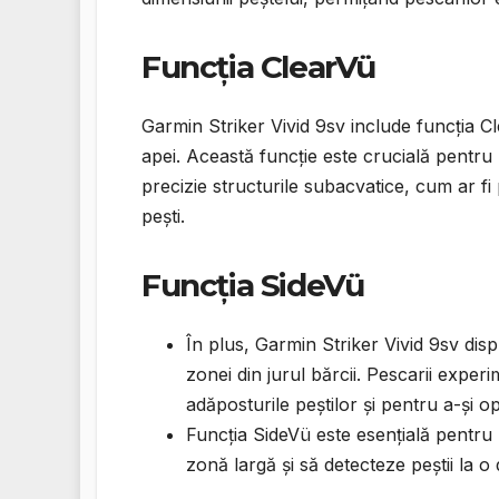
Funcția ClearVü
Garmin Striker Vivid 9sv include funcția C
apei. Această funcție este crucială pentru 
precizie structurile subacvatice, cum ar fi
pești.
Funcția SideVü
În plus, Garmin Striker Vivid 9sv di
zonei din jurul bărcii. Pescarii experi
adăposturile peștilor și pentru a-și op
Funcția SideVü este esențială pentru
zonă largă și să detecteze peștii la o