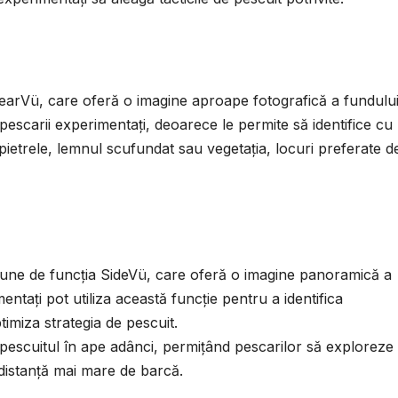
learVü, care oferă o imagine aproape fotografică a fundulu
pescarii experimentați, deoarece le permite să identifice cu
 pietrele, lemnul scufundat sau vegetația, locuri preferate d
spune de funcția SideVü, care oferă o imagine panoramică a
mentați pot utiliza această funcție pentru a identifica
timiza strategia de pescuit.
 pescuitul în ape adânci, permițând pescarilor să exploreze
 distanță mai mare de barcă.