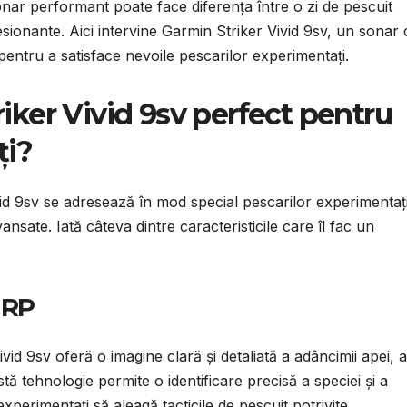
nar performant poate face diferența între o zi de pescuit
resionante. Aici intervine Garmin Striker Vivid 9sv, un sonar
pentru a satisface nevoile pescarilor experimentați.
iker Vivid 9sv perfect pentru
ți?
id 9sv se adresează în mod special pescarilor experimentați
ansate. Iată câteva dintre caracteristicile care îl fac un
IRP
id 9sv oferă o imagine clară și detaliată a adâncimii apei, a
stă tehnologie permite o identificare precisă a speciei și a
xperimentați să aleagă tacticile de pescuit potrivite.