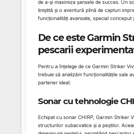
de a-și maximiza șansele de succes. Un so
liniștită și o aventură plină de capturi imp
funcționalități avansate, special conceput 
De ce este Garmin Str
pescarii experimenta
Pentru a înțelege de ce Garmin Striker Viv
trebuie să analizăm funcționalitățile sale av
partener ideal:
Sonar cu tehnologie CH
Echipat cu sonar CHIRP, Garmin Striker Viv
structurilor subacvatice și a peștilor. Acea
dimensiunii peștelui, permițând pescarilor e