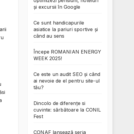
optimizezi pensiuni, hoteluri
și excursii în Google
Ce sunt handicapurile
asiatice la pariuri sportive și
rii
când au sens
ru
Începe ROMANIAN ENERGY
WEEK 2025!
Ce este un audit SEO și când
ai nevoie de el pentru site-ul
u
tău?
ăsi
a
Dincolo de diferențe si
cuvinte: sărbătoare la CONIL
Fest
CONAF lansează seria