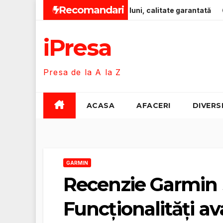
Skip
Recomandari
um pentru bebeluși 0-12 luni, calitate garantată
Zero-Emi
to
content
iPresa
Presa de la A la Z
ACASA
AFACERI
DIVERS
GARMIN
Recenzie Garmin S
Funcționalități a