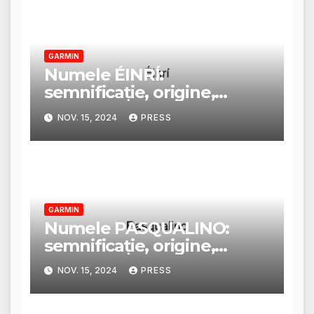
GARMIN
Numele ÉINRÍ:
semnificație, origine,
trăsături și personalitate
NOV. 15, 2024
PRESS
GARMIN
Numele PASQUALINO:
semnificație, origine,
trăsături și personalitate
NOV. 15, 2024
PRESS