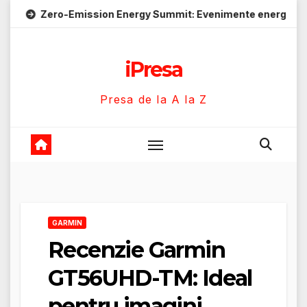
Skip
ero-Emission Energy Summit: Evenimente energie despre soluți
to
content
iPresa
Presa de la A la Z
GARMIN
Recenzie Garmin
GT56UHD-TM: Ideal
pentru imagini