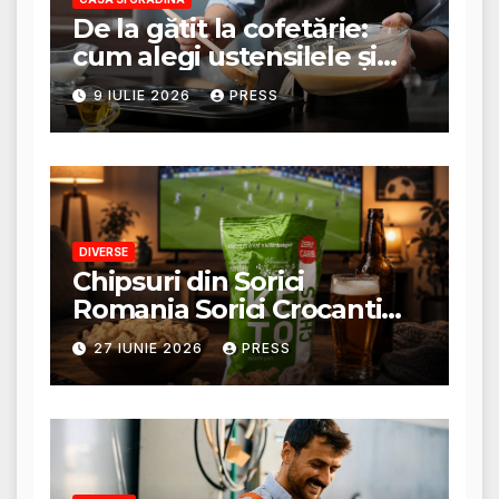
De la gătit la cofetărie:
cum alegi ustensilele și
tigăile potrivite pentru un
9 IULIE 2026
PRESS
rezultat perfect
DIVERSE
Chipsuri din Sorici
Romania Sorici Crocanti
Magazin Online
27 IUNIE 2026
PRESS