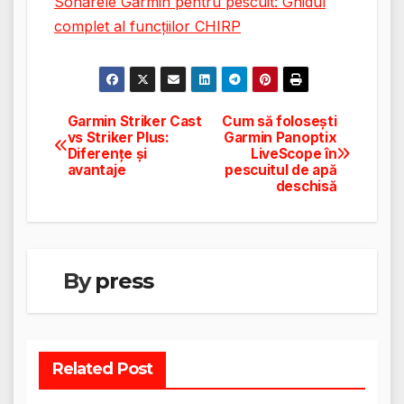
Sonarele Garmin pentru pescuit: Ghidul
complet al funcțiilor CHIRP
Garmin Striker Cast
Cum să folosești
Navigare
vs Striker Plus:
Garmin Panoptix
Diferențe și
LiveScope în
în
avantaje
pescuitul de apă
deschisă
articole
By
press
Related Post