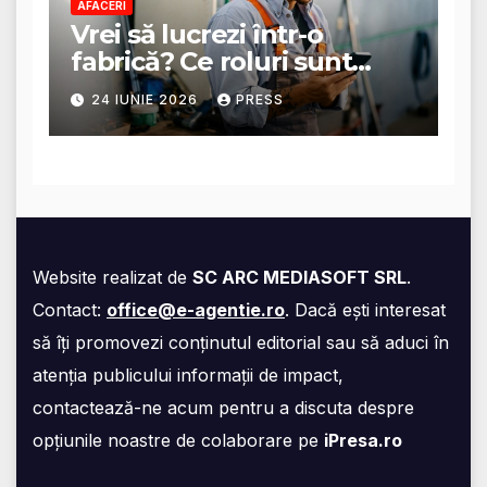
AFACERI
Vrei să lucrezi într-o
fabrică? Ce roluri sunt
disponibile și ce presupun
24 IUNIE 2026
PRESS
acestea
Website realizat de
SC ARC MEDIASOFT SRL
.
Contact:
office@e-agentie.ro
. Dacă ești interesat
să îți promovezi conținutul editorial sau să aduci în
atenția publicului informații de impact,
contactează-ne acum pentru a discuta despre
opțiunile noastre de colaborare pe
iPresa.ro