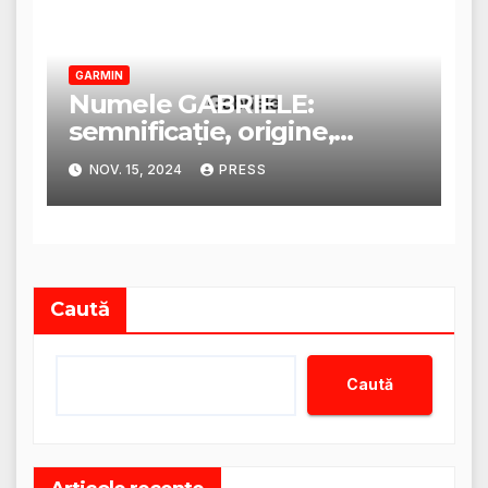
GARMIN
Numele GABRIELE:
semnificație, origine,
trăsături și personalitate
NOV. 15, 2024
PRESS
Caută
Caută