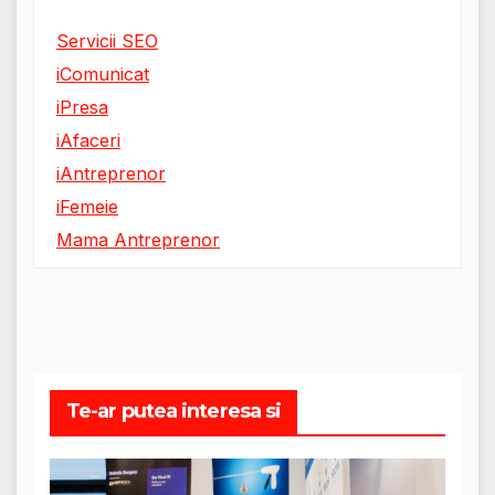
Servicii SEO
iComunicat
iPresa
iAfaceri
iAntreprenor
iFemeie
Mama Antreprenor
Te-ar putea interesa si