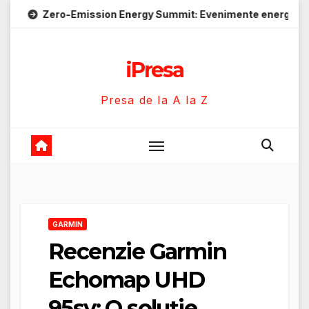
Skip
o-Emission Energy Summit: Evenimente energie despre soluții 
to
content
iPresa
Presa de la A la Z
GARMIN
Recenzie Garmin
Echomap UHD
95sv: O soluție