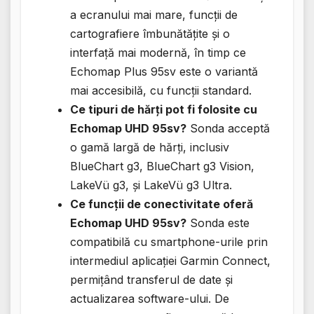
a ecranului mai mare, funcții de
cartografiere îmbunătățite și o
interfață mai modernă, în timp ce
Echomap Plus 95sv este o variantă
mai accesibilă, cu funcții standard.
Ce tipuri de hărți pot fi folosite cu
Echomap UHD 95sv?
Sonda acceptă
o gamă largă de hărți, inclusiv
BlueChart g3, BlueChart g3 Vision,
LakeVü g3, și LakeVü g3 Ultra.
Ce funcții de conectivitate oferă
Echomap UHD 95sv?
Sonda este
compatibilă cu smartphone-urile prin
intermediul aplicației Garmin Connect,
permițând transferul de date și
actualizarea software-ului. De