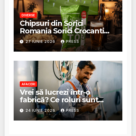
DIVERSE
Chipsuri din Sorici
Romania Sorici Crocanti
Magazin Online
27 IUNIE 2026
PRESS
AFACERI
Vrei să lucrezi într-o
fabrică? Ce roluri sunt
disponibile și ce presupun
24 IUNIE 2026
PRESS
acestea