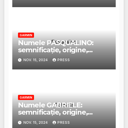
GARMIN
Numele PASQUALINO:
semnificație, origine,
trăsături și personalitate
NOV. 15, 2024
PRESS
GARMIN
Numele GABRIELE:
semnificație, origine,
trăsături și personalitate
NOV. 15, 2024
PRESS