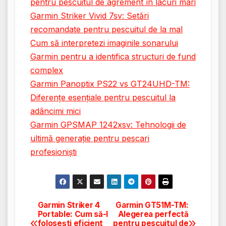
pentru pescuitul de agrement în lacuri mari
Garmin Striker Vivid 7sv: Setări
recomandate pentru pescuitul de la mal
Cum să interpretezi imaginile sonarului
Garmin pentru a identifica structuri de fund
complex
Garmin Panoptix PS22 vs GT24UHD-TM:
Diferențe esențiale pentru pescuitul la
adâncimi mici
Garmin GPSMAP 1242xsv: Tehnologii de
ultimă generație pentru pescari
profesioniști
Garmin Striker 4
Garmin GT51M-TM:
Navigare
Portable: Cum să-l
Alegerea perfectă
folosești eficient
pentru pescuitul de