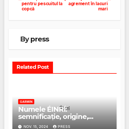
în
pentru pescuitul la
agrement în lacuri
copcă
mari
articole
By
press
Related Post
GARMIN
Numele ÉINRÍ:
semnificație, origine,
trăsături și personalitate
NOV. 15, 2024
PRESS