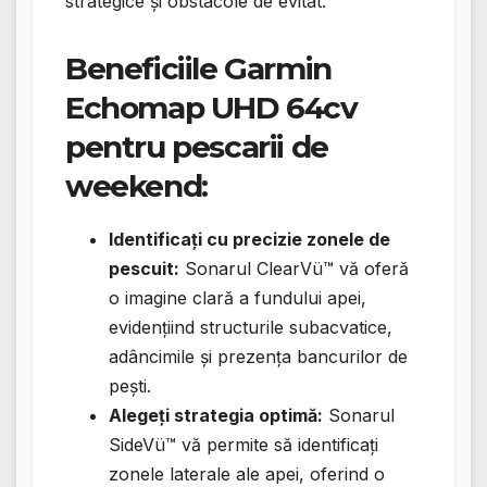
strategice și obstacole de evitat.
Beneficiile Garmin
Echomap UHD 64cv
pentru pescarii de
weekend:
Identificați cu precizie zonele de
pescuit:
Sonarul ClearVü™ vă oferă
o imagine clară a fundului apei,
evidențiind structurile subacvatice,
adâncimile și prezența bancurilor de
pești.
Alegeți strategia optimă:
Sonarul
SideVü™ vă permite să identificați
zonele laterale ale apei, oferind o