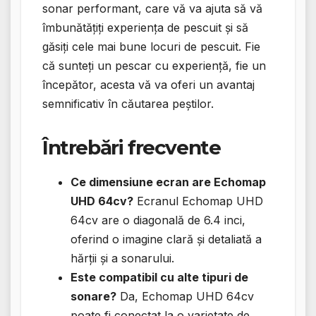
sonar performant, care vă va ajuta să vă
îmbunătățiți experiența de pescuit și să
găsiți cele mai bune locuri de pescuit. Fie
că sunteți un pescar cu experiență, fie un
începător, acesta vă va oferi un avantaj
semnificativ în căutarea peștilor.
Întrebări frecvente
Ce dimensiune ecran are Echomap
UHD 64cv?
Ecranul Echomap UHD
64cv are o diagonală de 6.4 inci,
oferind o imagine clară și detaliată a
hărții și a sonarului.
Este compatibil cu alte tipuri de
sonare?
Da, Echomap UHD 64cv
poate fi conectat la o varietate de