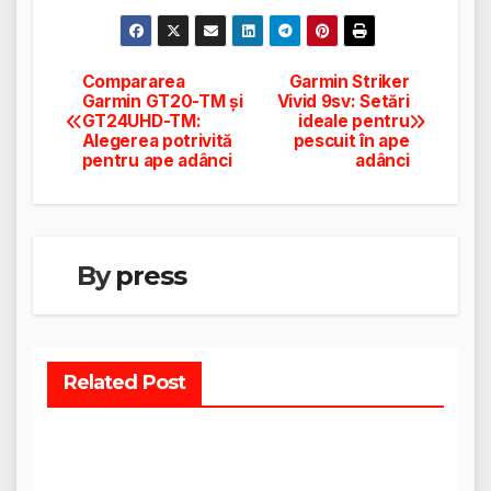
Compararea
Garmin Striker
Navigare
Garmin GT20-TM și
Vivid 9sv: Setări
GT24UHD-TM:
ideale pentru
în
Alegerea potrivită
pescuit în ape
pentru ape adânci
adânci
articole
By
press
Related Post