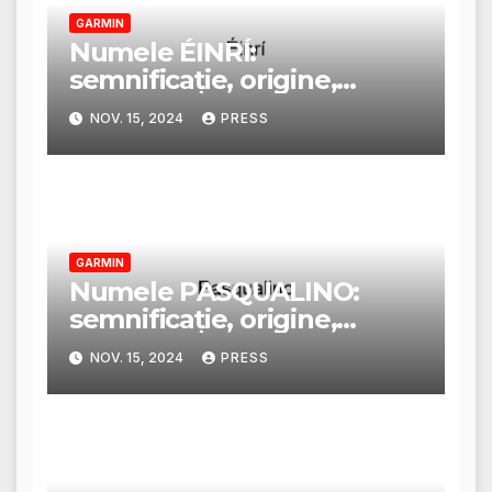
GARMIN
Numele ÉINRÍ:
semnificație, origine,
trăsături și personalitate
NOV. 15, 2024
PRESS
GARMIN
Numele PASQUALINO:
semnificație, origine,
trăsături și personalitate
NOV. 15, 2024
PRESS