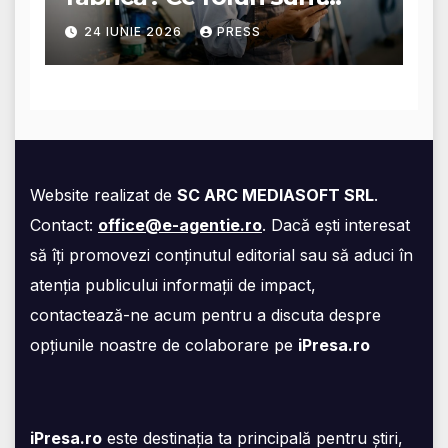
disponibile și ce presupun
24 IUNIE 2026
PRESS
acestea
Website realizat de
SC ARC MEDIASOFT SRL
.
Contact:
office@e-agentie.ro
. Dacă ești interesat
să îți promovezi conținutul editorial sau să aduci în
atenția publicului informații de impact,
contactează-ne acum pentru a discuta despre
opțiunile noastre de colaborare pe
iPresa.ro
iPresa.ro
este destinația ta principală pentru știri,