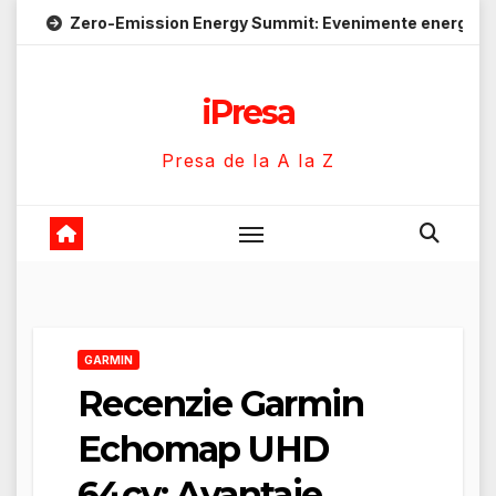
Skip
o-Emission Energy Summit: Evenimente energie despre soluții 
to
content
iPresa
Presa de la A la Z
GARMIN
Recenzie Garmin
Echomap UHD
64cv: Avantaje