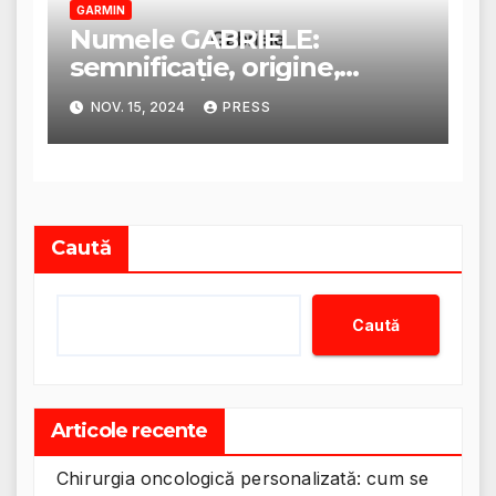
GARMIN
Numele GABRIELE:
semnificație, origine,
trăsături și personalitate
NOV. 15, 2024
PRESS
Caută
Caută
Articole recente
Chirurgia oncologică personalizată: cum se