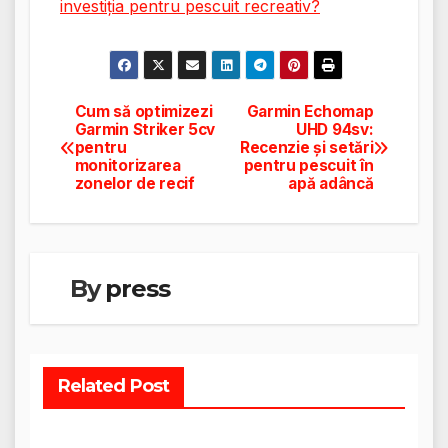
investiția pentru pescuit recreativ?
Cum să optimizezi
Garmin Echomap
Navigare
Garmin Striker 5cv
UHD 94sv:
pentru
Recenzie și setări
în
monitorizarea
pentru pescuit în
zonelor de recif
apă adâncă
articole
By
press
Related Post