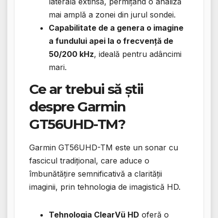
laterală extinsă, permițând o analiză
mai amplă a zonei din jurul sondei.
Capabilitate de a genera o imagine
a fundului apei la o frecvență de
50/200 kHz
, ideală pentru adâncimi
mari.
Ce ar trebui să știi
despre Garmin
GT56UHD-TM?
Garmin GT56UHD-TM este un sonar cu
fascicul tradițional, care aduce o
îmbunătățire semnificativă a clarității
imaginii, prin tehnologia de imagistică HD.
Tehnologia ClearVü HD
oferă o