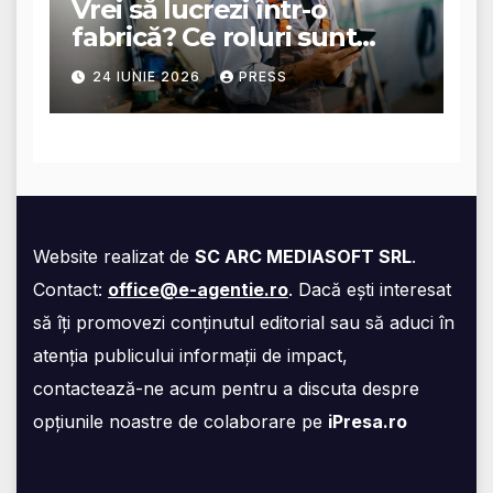
Vrei să lucrezi într-o
fabrică? Ce roluri sunt
disponibile și ce presupun
24 IUNIE 2026
PRESS
acestea
Website realizat de
SC ARC MEDIASOFT SRL
.
Contact:
office@e-agentie.ro
. Dacă ești interesat
să îți promovezi conținutul editorial sau să aduci în
atenția publicului informații de impact,
contactează-ne acum pentru a discuta despre
opțiunile noastre de colaborare pe
iPresa.ro