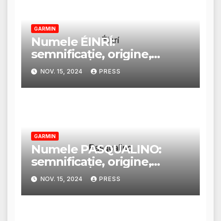
GARMIN
Numele ÉINRÍ:
semnificație, origine,
trăsături și personalitate
NOV. 15, 2024
PRESS
GARMIN
Numele PASQUALINO:
semnificație, origine,
trăsături și personalitate
NOV. 15, 2024
PRESS