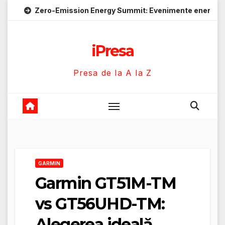
Skip
ro-Emission Energy Summit: Evenimente energie despre soluții
to
content
iPresa
Presa de la A la Z
GARMIN
Garmin GT51M-TM
vs GT56UHD-TM:
Alegerea ideală