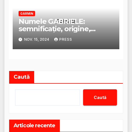
GARMIN
Numele GABRIELE:
semnificație, origine,
trăsături și personalitate
NOV. 15, 2024
PRESS
Caută
Caută
Articole recente