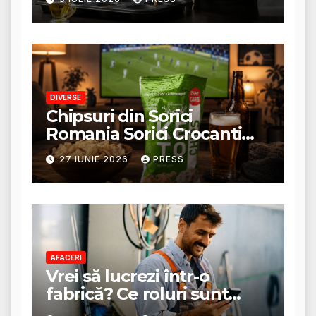
rezultat perfect
DIVERSE
Chipsuri din Sorici
Romania Sorici Crocanti
Magazin Online
27 IUNIE 2026
PRESS
AFACERI
Vrei să lucrezi într-o
fabrică? Ce roluri sunt
disponibile și ce presupun