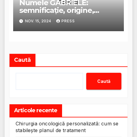
Numele GABRIELE:
semnificație, origine,
trăsături și personalitate
NOV. 15, 2024
PRESS
Caută
Caută
Articole recente
Chirurgia oncologică personalizată: cum se
stabilește planul de tratament