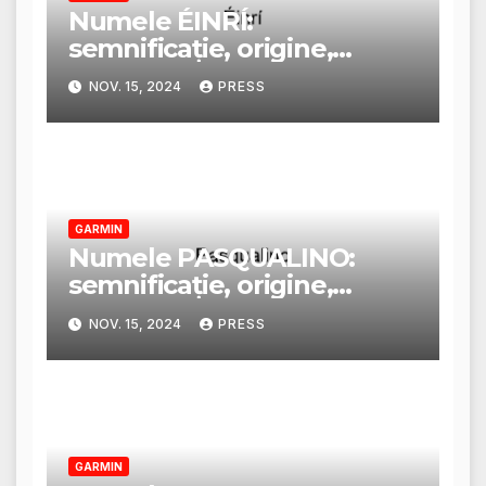
Numele ÉINRÍ:
semnificație, origine,
trăsături și personalitate
NOV. 15, 2024
PRESS
GARMIN
Numele PASQUALINO:
semnificație, origine,
trăsături și personalitate
NOV. 15, 2024
PRESS
GARMIN