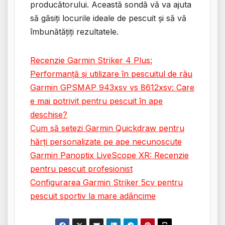
producătorului. Această sondă vă va ajuta
să găsiți locurile ideale de pescuit și să vă
îmbunătățiți rezultatele.
Recenzie Garmin Striker 4 Plus:
Performanță și utilizare în pescuitul de râu
Garmin GPSMAP 943xsv vs 8612xsv: Care
e mai potrivit pentru pescuit în ape
deschise?
Cum să setezi Garmin Quickdraw pentru
hărți personalizate pe ape necunoscute
Garmin Panoptix LiveScope XR: Recenzie
pentru pescuit profesionist
Configurarea Garmin Striker 5cv pentru
pescuit sportiv la mare adâncime