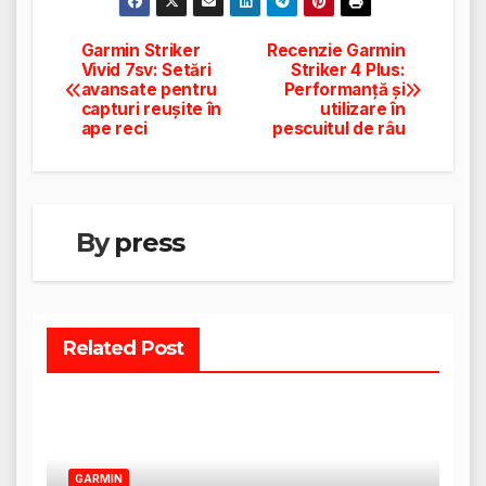
Garmin Striker
Recenzie Garmin
Navigare
Vivid 7sv: Setări
Striker 4 Plus:
avansate pentru
Performanță și
în
capturi reușite în
utilizare în
ape reci
pescuitul de râu
articole
By
press
Related Post
GARMIN