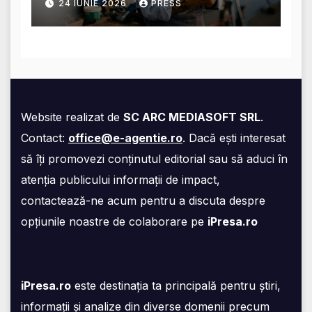
24 IUNIE 2026
PRESS
acestea
Website realizat de
SC ARC MEDIASOFT SRL
.
Contact:
office@e-agentie.ro
. Dacă ești interesat
să îți promovezi conținutul editorial sau să aduci în
atenția publicului informații de impact,
contactează-ne acum pentru a discuta despre
opțiunile noastre de colaborare pe
iPresa.ro
iPresa.ro
este destinația ta principală pentru știri,
informații și analize din diverse domenii precum