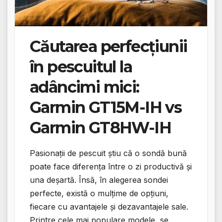
Căutarea perfecțiunii
în pescuitul la
adâncimi mici:
Garmin GT15M-IH vs
Garmin GT8HW-IH
Pasionații de pescuit știu că o sondă bună
poate face diferența între o zi productivă și
una deșartă. Însă, în alegerea sondei
perfecte, există o mulțime de opțiuni,
fiecare cu avantajele și dezavantajele sale.
Printre cele mai populare modele, se