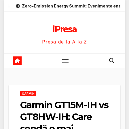
Skip
ero-Emission Energy Summit: Evenimente energie despre soluți
to
content
iPresa
Presa de la A la Z
GARMIN
Garmin GT15M-IH vs
GT8HW-IH: Care
sondă e mai