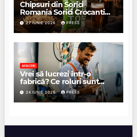
Chipsuri din Sorici
Romania Sorici Crocanti
Magazin Online
27 IUNIE 2026
PRESS
AFACERI
Vrei să lucrezi într-o
fabrică? Ce roluri sunt
disponibile și ce presupun
24 IUNIE 2026
PRESS
acestea