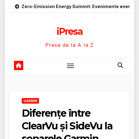
Skip
ro-Emission Energy Summit: Evenimente energie despre soluții
to
content
iPresa
Presa de la A la Z
GARMIN
Diferențe între
ClearVu și SideVu la
sonarele Garmin