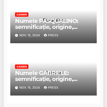
GARMIN
Numele PASQUALINO:
semnificație, origine,
trăsături și personalitate
NOV. 15, 2024
PRESS
GARMIN
Numele GABRIELE:
semnificație, origine,
trăsături și personalitate
NOV. 15, 2024
PRESS