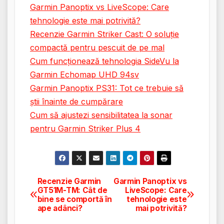
Garmin Panoptix vs LiveScope: Care
tehnologie este mai potrivită?
Recenzie Garmin Striker Cast: O soluție
compactă pentru pescuit de pe mal
Cum funcționează tehnologia SideVu la
Garmin Echomap UHD 94sv
Garmin Panoptix PS31: Tot ce trebuie să
știi înainte de cumpărare
Cum să ajustezi sensibilitatea la sonar
pentru Garmin Striker Plus 4
Recenzie Garmin
Garmin Panoptix vs
Navigare
GT51M-TM: Cât de
LiveScope: Care
bine se comportă în
tehnologie este
în
ape adânci?
mai potrivită?