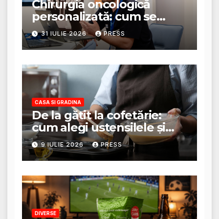
Chirurgia oncologică
personalizată: cum se
stabilește planul de
31 IULIE 2026
PRESS
tratament
CASA SI GRADINA
De la gătit la cofetărie:
cum alegi ustensilele și
tigăile potrivite pentru un
9 IULIE 2026
PRESS
rezultat perfect
DIVERSE