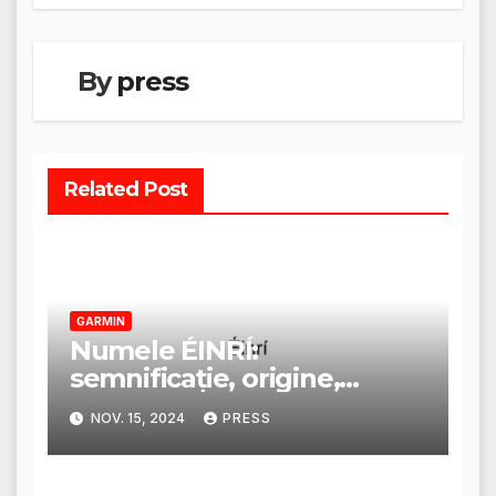
articole
By
press
Related Post
GARMIN
Numele ÉINRÍ:
semnificație, origine,
trăsături și personalitate
NOV. 15, 2024
PRESS