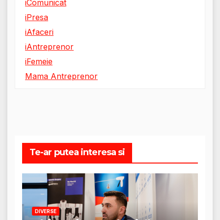
iComunicat
iPresa
iAfaceri
iAntreprenor
iFemeie
Mama Antreprenor
Te-ar putea interesa si
DIVERSE