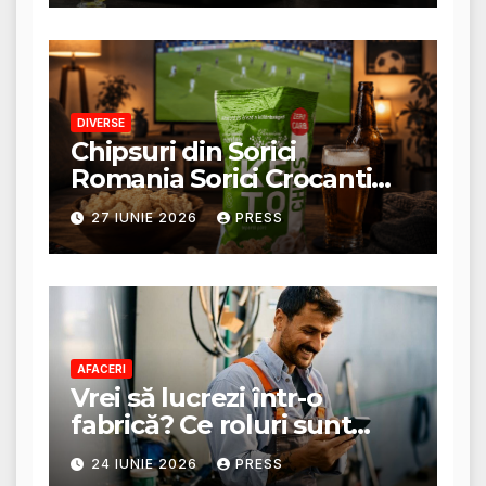
DIVERSE
Chipsuri din Sorici
Romania Sorici Crocanti
Magazin Online
27 IUNIE 2026
PRESS
AFACERI
Vrei să lucrezi într-o
fabrică? Ce roluri sunt
disponibile și ce presupun
24 IUNIE 2026
PRESS
acestea