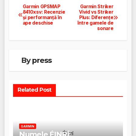
Garmin GPSMAP
Garmin Striker
Navigare
8410xsv: Recenzie
Vivid vs Striker
și performanță în
Plus: Diferențe
în
ape deschise
între gamele de
sonare
articole
By
press
Related Post
GARMIN
Numele ÉINRÍ: