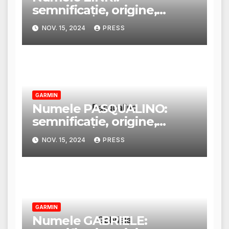
semnificație, origine,
trăsături și personalitate
NOV. 15, 2024
PRESS
GARMIN
Numele PASQUALINO:
semnificație, origine,
trăsături și personalitate
NOV. 15, 2024
PRESS
GARMIN
Numele GABRIELE: