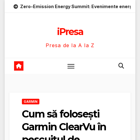
Skip
ro-Emission Energy Summit: Evenimente energie despre soluții
to
content
iPresa
Presa de la A la Z
GARMIN
Cum să folosești
Garmin ClearVu în
pescuitul de