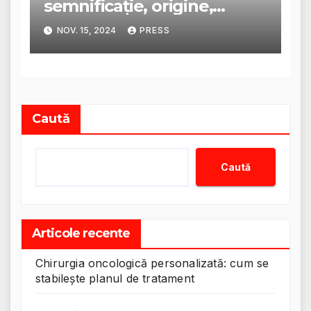
semnificație, origine,
trăsături și personalitate
NOV. 15, 2024
PRESS
Caută
Caută
Articole recente
Chirurgia oncologică personalizată: cum se
stabilește planul de tratament