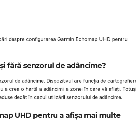
trebări despre configurarea Garmin Echomap UHD pentru
 și fără senzorul de adâncime?
zorul de adâncime. Dispozitivul are funcția de cartografier
 a crea o hartă a adâncimii a zonei în care vă aflați. Totuși
i reduse decât în cazul utilizării senzorului de adâncime.
map UHD pentru a afișa mai multe