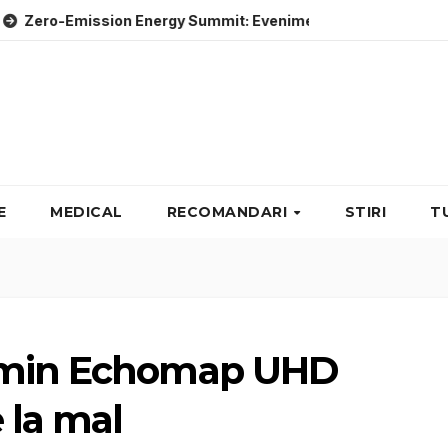
mission Energy Summit: Evenimente energie despre soluții cu 
E
MEDICAL
RECOMANDARI
STIRI
T
rmin Echomap UHD
 la mal