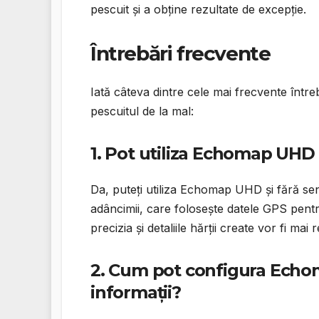
pescuit și a obține rezultate de excepție.
Întrebări frecvente
Iată câteva dintre cele mai frecvente în
pescuitul de la mal:
1. Pot utiliza Echomap UHD
Da, puteți utiliza Echomap UHD și fără sen
adâncimii, care folosește datele GPS pentru
precizia și detaliile hărții create vor fi ma
2. Cum pot configura Echo
informații?