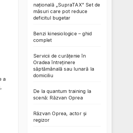
națională „SupraTAX” Set de
măsuri care pot reduce
deficitul bugetar
Benzi kinesiologice – ghid
complet
Servicii de curățenie în
Oradea întreținere
săptămânală sau lunară la
domiciliu
e a
,
De la quantum training la
scenă: Răzvan Oprea
Răzvan Oprea, actor și
regizor