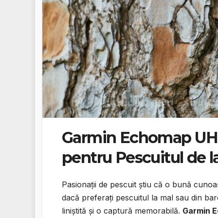
Garmin Echomap UHD:
pentru Pescuitul de l
Pasionații de pescuit știu că o bună cunoa
dacă preferați pescuitul la mal sau din ba
liniștită și o captură memorabilă.
Garmin 