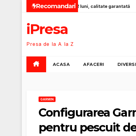
Skip
Recomandari
mium pentru bebeluși 0-12 luni, calitate garantată
Zero-E
to
content
iPresa
Presa de la A la Z
ACASA
AFACERI
DIVERS
GARMIN
Configurarea Ga
pentru pescuit de