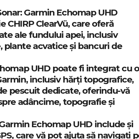
Sonar:
Garmin Echomap UHD
e CHIRP ClearVü, care oferă
iate ale fundului apei, inclusiv
, plante acvatice și bancuri de
homap UHD poate fi integrat cu 
armin, inclusiv hărți topografice,
 de pescuit dedicate, oferindu-vă
spre adâncime, topografie și
Garmin Echomap UHD include și
GPS, care vă pot ajuta să navigați 