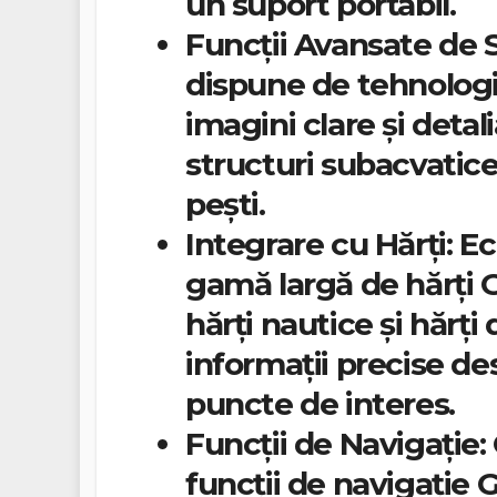
un suport portabil.
Funcții Avansate de 
dispune de tehnologi
imagini clare și detal
structuri subacvatice
pești.
Integrare cu Hărți:
Ec
gamă largă de hărți G
hărți nautice și hărți
informații precise de
puncte de interes.
Funcții de Navigație:
funcții de navigație 