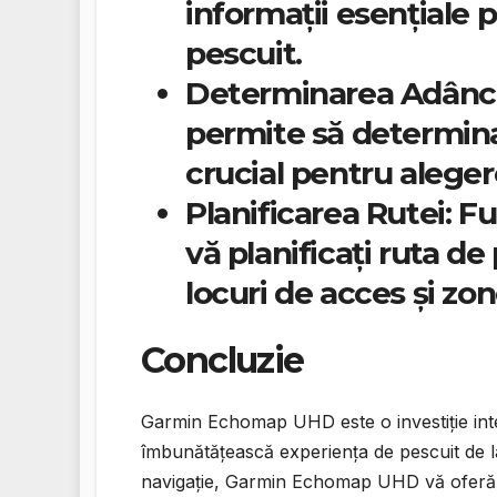
informații esențiale 
pescuit.
Determinarea Adânci
permite să determina
crucial pentru aleger
Planificarea Rutei:
Fun
vă planificați ruta d
locuri de acces și zo
Concluzie
Garmin Echomap UHD este o investiție inte
îmbunătățească experiența de pescuit de la
navigație, Garmin Echomap UHD vă oferă in