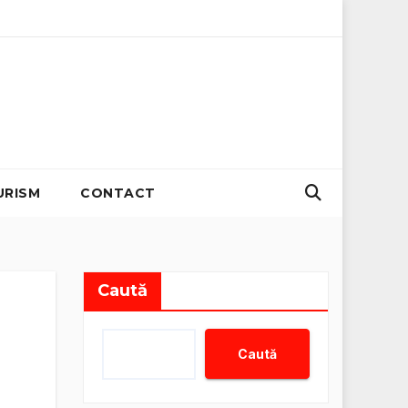
emisii zero
Organizator evenimente B2B: Strategii pentru 
URISM
CONTACT
Caută
Caută