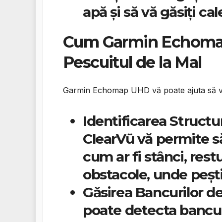
apă și să vă găsiți ca
Cum Garmin Echoma
Pescuitul de la Mal
Garmin Echomap UHD vă poate ajuta să vă id
Identificarea Structu
ClearVü vă permite să
cum ar fi stânci, rest
obstacole, unde pești
Găsirea Bancurilor de
poate detecta bancuri