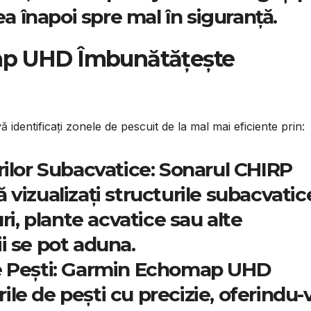
lea înapoi spre mal în siguranță.
p UHD Îmbunătățește
entificați zonele de pescuit de la mal mai eficiente prin:
rilor Subacvatice:
Sonarul CHIRP
 vizualizați structurile subacvatic
uri, plante acvatice sau alte
i se pot aduna.
 Pești:
Garmin Echomap UHD
le de pești cu precizie, oferindu-