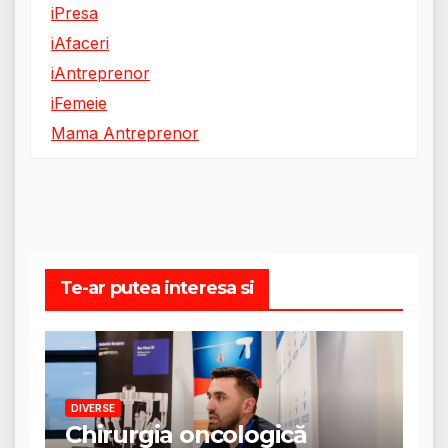
iPresa
iAfaceri
iAntreprenor
iFemeie
Mama Antreprenor
Te-ar putea interesa si
DIVERSE
Chirurgia oncologică