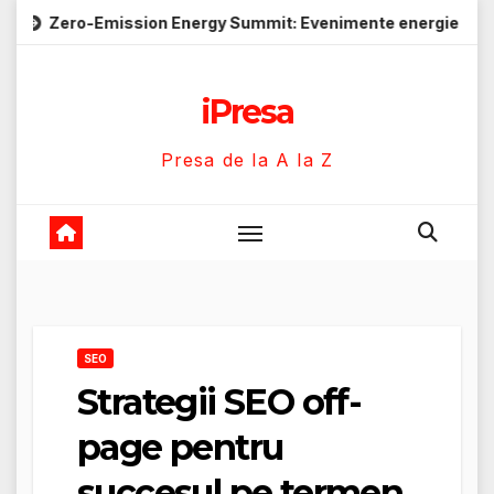
Skip
ssion Energy Summit: Evenimente energie despre soluții cu e
to
content
iPresa
Presa de la A la Z
SEO
Strategii SEO off-
page pentru
succesul pe termen