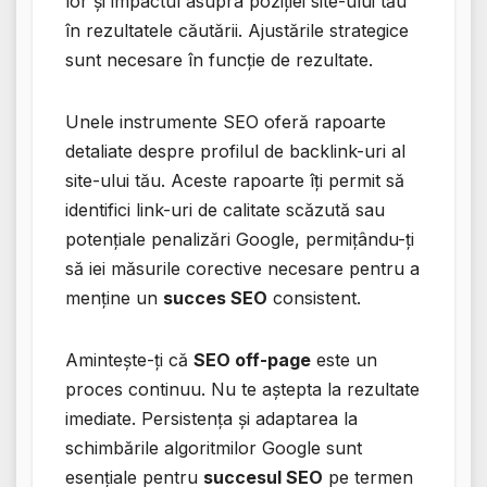
lor și impactul asupra poziției site-ului tău
în rezultatele căutării. Ajustările strategice
sunt necesare în funcție de rezultate.
Unele instrumente SEO oferă rapoarte
detaliate despre profilul de backlink-uri al
site-ului tău. Aceste rapoarte îți permit să
identifici link-uri de calitate scăzută sau
potențiale penalizări Google, permițându-ți
să iei măsurile corective necesare pentru a
menține un
succes SEO
consistent.
Amintește-ți că
SEO off-page
este un
proces continuu. Nu te aștepta la rezultate
imediate. Persistența și adaptarea la
schimbările algoritmilor Google sunt
esențiale pentru
succesul SEO
pe termen