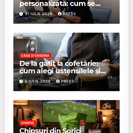
personalizată: cum se
stabilește planul de
31 IULIE 2026
PRESS
tratament
CASA SI GRADINA
De la gătit la cofetărie:
cum alegi ustensilele și
tigăile potrivite pentru un
9 IULIE 2026
PRESS
rezultat perfect
DIVERSE
Chipsuri din Sorici