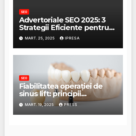
SEO
Advertoriale SEO 2025: 3
Strategii Eficiente pentru
Creșterea Traficului
MART. 25, 2025
IPRESA
SEO
Fiabilitatea operației de
sinus lift: principii
anatomice și tehnici
MART. 19, 2025
PRESS
moderne