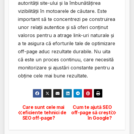
autorității site-ului și la îmbunătățirea
vizibilității în motoarele de căutare. Este
important să te concentrezi pe construirea
unor relații autentice și să oferi conținut
valoros pentru a atrage link-uri naturale și
a te asigura că eforturile tale de optimizare
off-page aduc rezultate durabile. Nu uita
că este un proces continuu, care necesită
monitorizare și ajustări constante pentru a
obține cele mai bune rezultate.
Care sunt cele mai
Cum te ajută SEO
Navigare
eficiente tehnici de
off-page să crești
SEO off-page?
în Google?
în