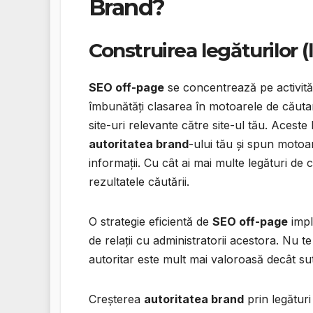
Brand?
Construirea legăturilor (
SEO off-page
se concentrează pe activităț
îmbunătăți clasarea în motoarele de căutare
site-uri relevante către site-ul tău. Aceste
autoritatea brand
-ului tău și spun motoar
informații. Cu cât ai mai multe legături de 
rezultatele căutării.
O strategie eficientă de
SEO off-page
impli
de relații cu administratorii acestora. Nu te
autoritar este mult mai valoroasă decât sute
Creșterea
autoritatea brand
prin legături