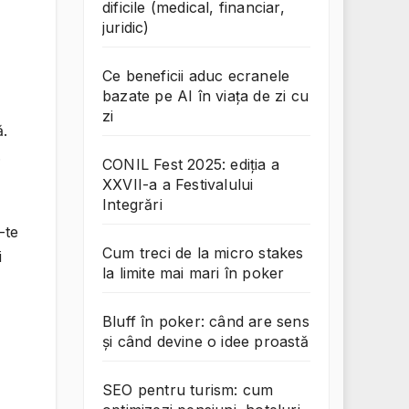
dificile (medical, financiar,
juridic)
Ce beneficii aduc ecranele
bazate pe AI în viața de zi cu
zi
ă.
.
CONIL Fest 2025: ediția a
XXVII-a a Festivalului
Integrări
-te
Cum treci de la micro stakes
i
la limite mai mari în poker
Bluff în poker: când are sens
și când devine o idee proastă
SEO pentru turism: cum