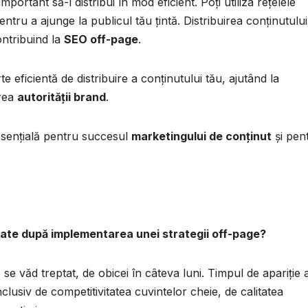
mportant să-l distribui în mod eficient. Poți utiliza rețelele
entru a ajunge la publicul tău țintă. Distribuirea conținutului
contribuind la
SEO off-page
.
 eficientă de distribuire a conținutului tău, ajutând la
erea
autorității brand
.
 esențială pentru succesul
marketingului de conținut
și pen
ltate după implementarea unei strategii off-page?
e se văd treptat, de obicei în câteva luni. Timpul de apariție 
nclusiv de competitivitatea cuvintelor cheie, de calitatea