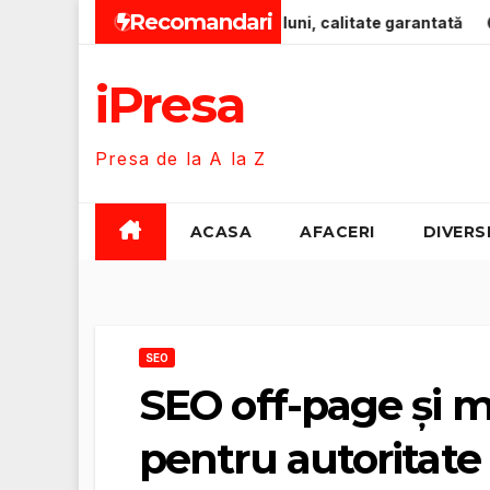
Skip
Recomandari
um pentru bebeluși 0-12 luni, calitate garantată
Zero-Emi
to
content
iPresa
Presa de la A la Z
ACASA
AFACERI
DIVERS
SEO
SEO off-page și 
pentru autoritate