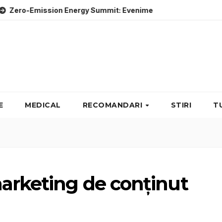
ssion Energy Summit: Evenimente energie despre soluții cu em
E
MEDICAL
RECOMANDARI
STIRI
T
marketing de conținut