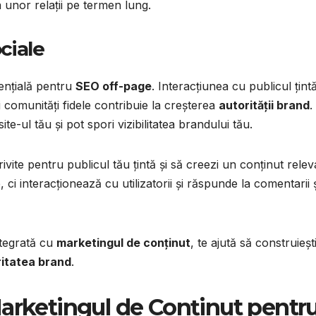
 unor relații pe termen lung.
ciale
sențială pentru
SEO off-page
. Interacțiunea cu publicul țintă
i comunități fidele contribuie la creșterea
autorității brand
.
ite-ul tău și pot spori vizibilitatea brandului tău.
rivite pentru publicul tău țintă și să creezi un conținut relev
 ci interacționează cu utilizatorii și răspunde la comentarii ș
ntegrată cu
marketingul de conținut
, te ajută să construieșt
ritatea brand
.
rketingul de Conținut pentr