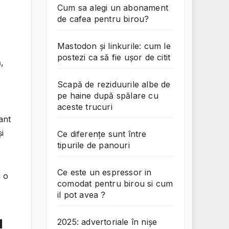
Cum sa alegi un abonament
de cafea pentru birou?
Mastodon și linkurile: cum le
postezi ca să fie ușor de citit
,
Scapă de reziduurile albe de
pe haine după spălare cu
aceste trucuri
ant
i
Ce diferențe sunt între
tipurile de panouri
Ce este un espressor in
i o
comodat pentru birou si cum
il pot avea ?
u
2025: advertoriale în nișe