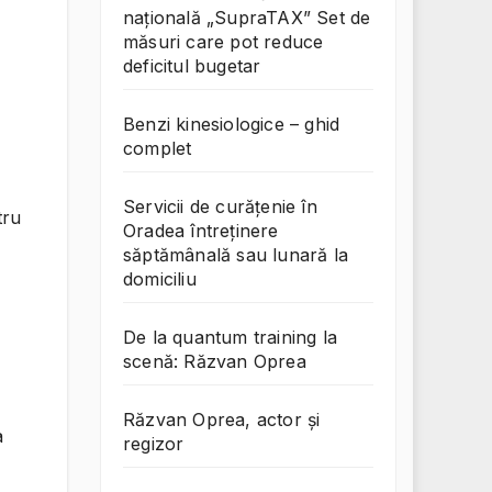
națională „SupraTAX” Set de
măsuri care pot reduce
deficitul bugetar
Benzi kinesiologice – ghid
complet
Servicii de curățenie în
tru
Oradea întreținere
săptămânală sau lunară la
domiciliu
De la quantum training la
scenă: Răzvan Oprea
Răzvan Oprea, actor și
a
regizor