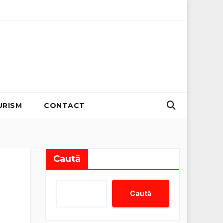
isii zero
Organizator evenimente B2B: Strategii pentru cr
URISM
CONTACT
Caută
Caută