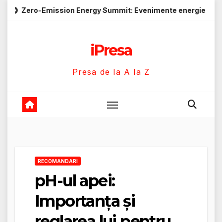
Skip
mission Energy Summit: Evenimente energie despre soluții cu 
to
content
iPresa
Presa de la A la Z
RECOMANDARI
pH-ul apei:
Importanța și
reglarea lui pentru