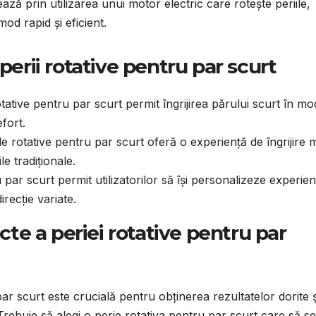
ază prin utilizarea unui motor electric care rotește periile,
mod rapid și eficient.
i perii rotative pentru par scurt
rotative pentru par scurt permit îngrijirea părului scurt în mo
efort.
ile rotative pentru par scurt oferă o experiență de îngrijire 
le tradiționale.
u par scurt permit utilizatorilor să își personalizeze experien
direcție variate.
cte a periei rotative pentru par
ar scurt este crucială pentru obținerea rezultatelor dorite ș
rebuie să alegi o perie rotativa pentru par scurt care să se