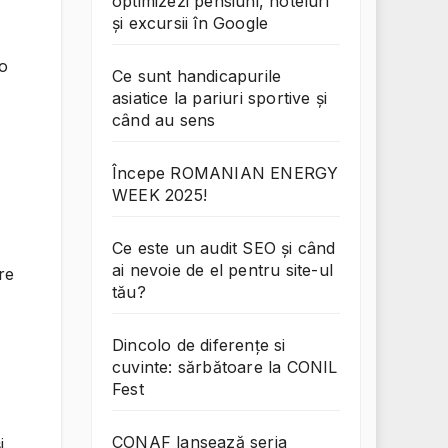
optimizezi pensiuni, hoteluri
și excursii în Google
 o
Ce sunt handicapurile
asiatice la pariuri sportive și
când au sens
Începe ROMANIAN ENERGY
WEEK 2025!
Ce este un audit SEO și când
ai nevoie de el pentru site-ul
ire
tău?
Dincolo de diferențe si
cuvinte: sărbătoare la CONIL
Fest
CONAF lansează seria
i