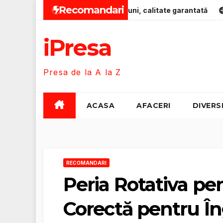
Skip
Recomandari
 pentru bebeluși 0-12 luni, calitate garantată
Zero-Emiss
to
content
iPresa
Presa de la A la Z
ACASA
AFACERI
DIVERS
RECOMANDARI
Peria Rotativa pe
Corectă pentru Îng