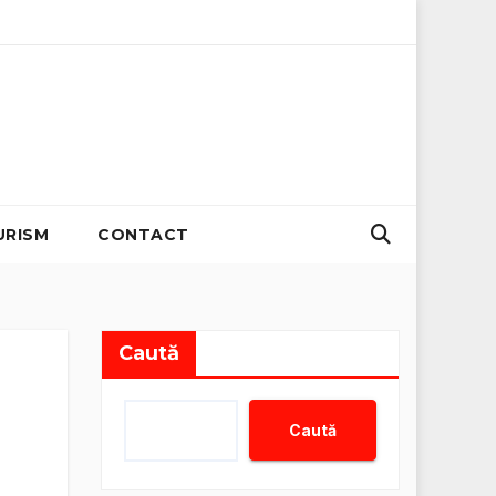
ii zero
Organizator evenimente B2B: Strategii pentru creș
URISM
CONTACT
Caută
Caută