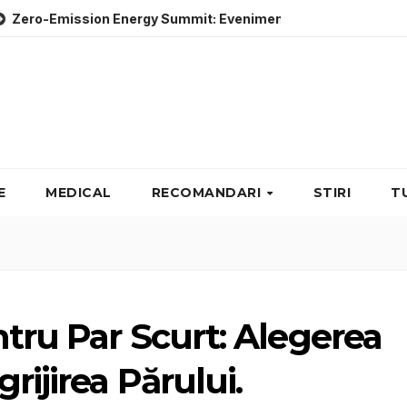
ion Energy Summit: Evenimente energie despre soluții cu emis
E
MEDICAL
RECOMANDARI
STIRI
T
ntru Par Scurt: Alegerea
rijirea Părului.