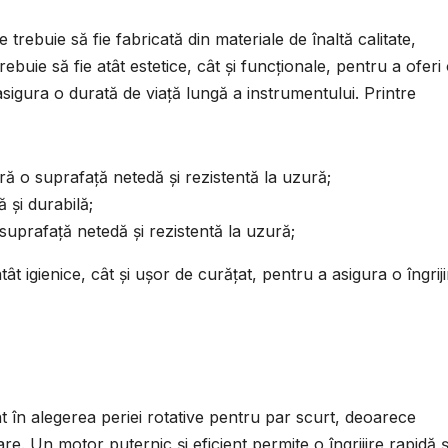
 trebuie să fie fabricată din materiale de înaltă calitate,
trebuie să fie atât estetice, cât și funcționale, pentru a oferi
 asigura o durată de viață lungă a instrumentului. Printre
ră o suprafață netedă și rezistentă la uzură;
ă și durabilă;
suprafață netedă și rezistentă la uzură;
atât igienice, cât și ușor de curățat, pentru a asigura o îngrij
 în alegerea periei rotative pentru par scurt, deoarece
are. Un motor puternic și eficient permite o îngrijire rapidă ș