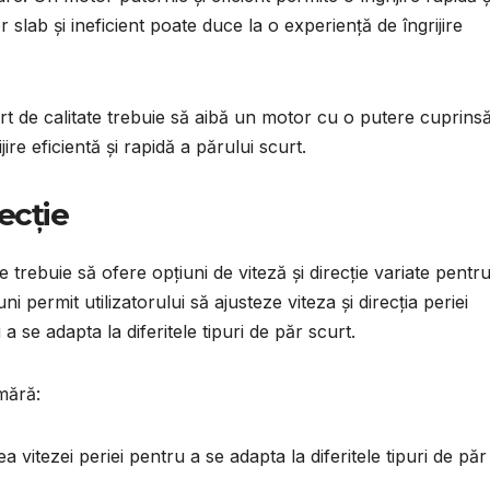
slab și ineficient poate duce la o experiență de îngrijire
urt de calitate trebuie să aibă un motor cu o putere cuprins
jire eficientă și rapidă a părului scurt.
recție
e trebuie să ofere opțiuni de viteză și direcție variate pentr
i permit utilizatorului să ajusteze viteza și direcția periei
a se adapta la diferitele tipuri de păr scurt.
umără:
a vitezei periei pentru a se adapta la diferitele tipuri de păr