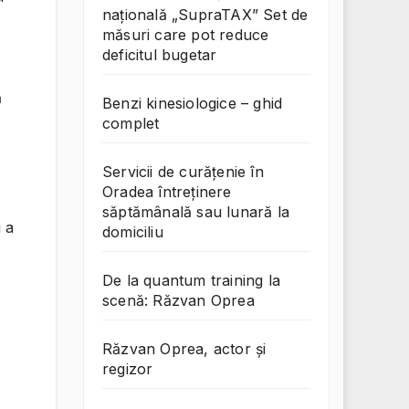
națională „SupraTAX” Set de
măsuri care pot reduce
deficitul bugetar
ă
Benzi kinesiologice – ghid
complet
Servicii de curățenie în
Oradea întreținere
săptămânală sau lunară la
u a
domiciliu
De la quantum training la
scenă: Răzvan Oprea
Răzvan Oprea, actor și
regizor