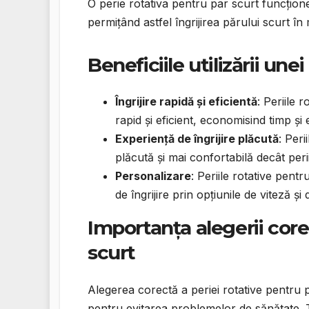
O perie rotativa pentru par scurt funcțione
permițând astfel îngrijirea părului scurt în 
Beneficiile utilizării une
Îngrijire rapidă și eficientă
: Periile 
rapid și eficient, economisind timp și 
Experiență de îngrijire plăcută
: Peri
plăcută și mai confortabilă decât perii
Personalizare
: Periile rotative pentr
de îngrijire prin opțiunile de viteză și 
Importanța alegerii core
scurt
Alegerea corectă a periei rotative pentru p
pentru evitarea problemelor de sănătate. T