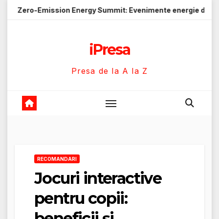
Skip
-Emission Energy Summit: Evenimente energie despre soluții c
to
content
iPresa
Presa de la A la Z
RECOMANDARI
Jocuri interactive
pentru copii:
beneficii și