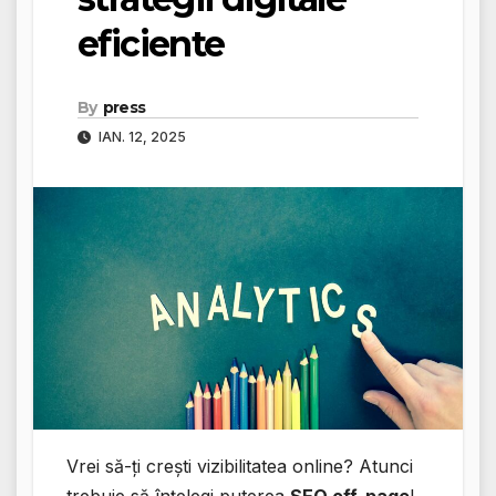
eficiente
By
press
IAN. 12, 2025
Vrei să-ți crești vizibilitatea online? Atunci
trebuie să înțelegi puterea
SEO off-page
!