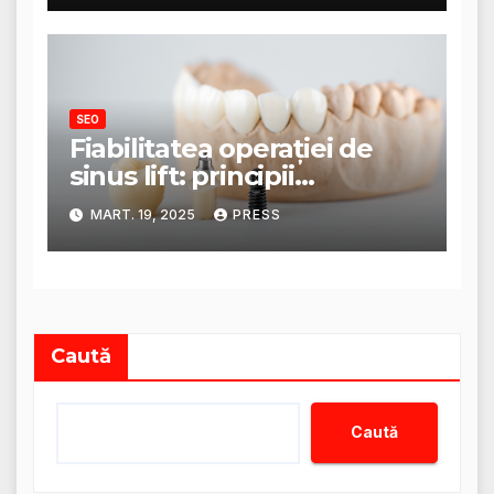
SEO
Fiabilitatea operației de
sinus lift: principii
anatomice și tehnici
MART. 19, 2025
PRESS
moderne
Caută
Caută