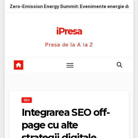
Skip
sion Energy Summit: Evenimente energie despre soluții cu emi
to
content
iPresa
Presa de la A la Z
SEO
Integrarea SEO off-
page cu alte
strategii digitale