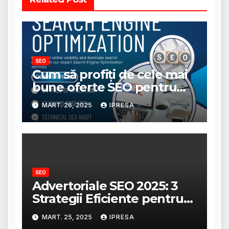
SEO
Cum să profiți de cele mai
bune oferte SEO pentru
afacerea ta?
MART. 26, 2025
IPRESA
SEO
Advertoriale SEO 2025: 3
Strategii Eficiente pentru
Creșterea Traficului
MART. 25, 2025
IPRESA