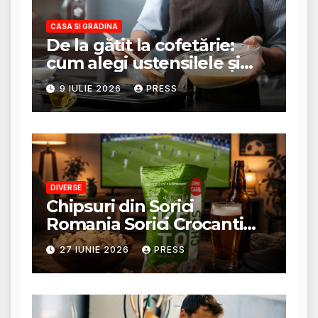
CASA SI GRADINA
De la gătit la cofetărie:
cum alegi ustensilele și
tigăile potrivite pentru un
9 IULIE 2026
PRESS
rezultat perfect
DIVERSE
Chipsuri din Sorici
Romania Sorici Crocanti
Magazin Online
27 IUNIE 2026
PRESS