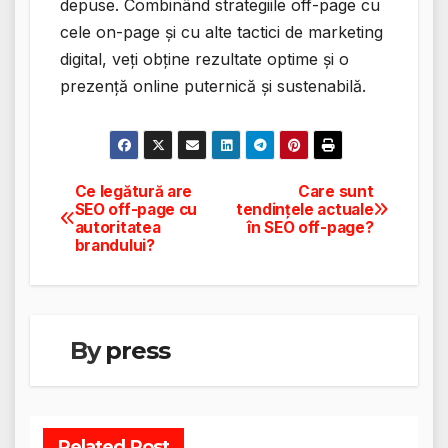
depuse. Combinând strategiile off-page cu
cele on-page și cu alte tactici de marketing
digital, veți obține rezultate optime și o
prezență online puternică și sustenabilă.
Ce legătură are
Care sunt
Navigare
SEO off-page cu
tendințele actuale
autoritatea
în SEO off-page?
în
brandului?
articole
By
press
Related Post