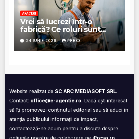
AFACERI
Vrei să lucrezi într-o
fabrică? Ce roluri sunt
disponibile și ce presupun
24 IUNIE 2026
PRESS
acestea
Website realizat de
SC ARC MEDIASOFT SRL
.
Contact:
office@e-agentie.ro
. Dacă ești interesat
să îți promovezi conținutul editorial sau să aduci în
atenția publicului informații de impact,
contactează-ne acum pentru a discuta despre
opțiunile noastre de colaborare pe
iPresa.ro