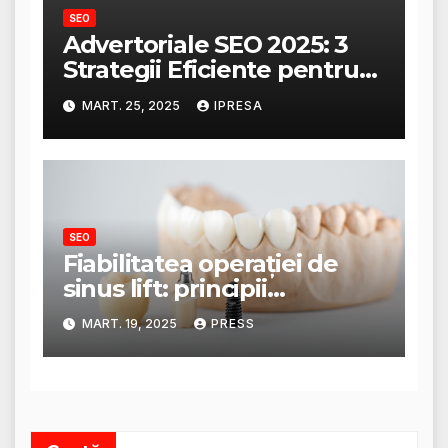
SEO
Advertoriale SEO 2025: 3
Strategii Eficiente pentru
Creșterea Traficului
MART. 25, 2025
IPRESA
SEO
Fiabilitatea operației de
sinus lift: principii
anatomice și tehnici
MART. 19, 2025
PRESS
moderne