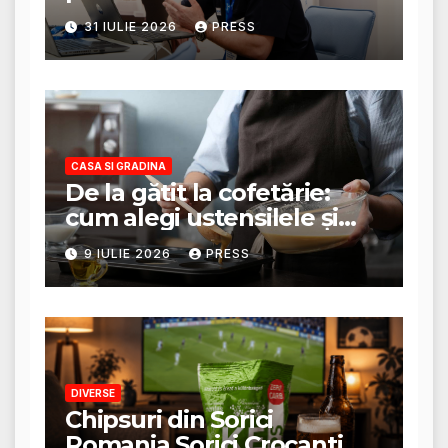
stabilește planul de
31 IULIE 2026
PRESS
tratament
CASA SI GRADINA
De la gătit la cofetărie:
cum alegi ustensilele și
tigăile potrivite pentru un
9 IULIE 2026
PRESS
rezultat perfect
DIVERSE
Chipsuri din Sorici
Romania Sorici Crocanti