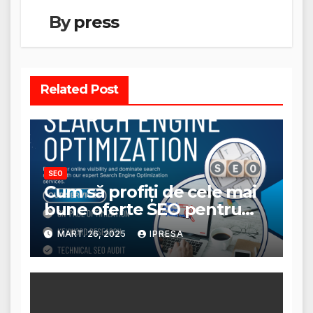
By
press
Related Post
SEO
Cum să profiți de cele mai
bune oferte SEO pentru
afacerea ta?
MART. 26, 2025
IPRESA