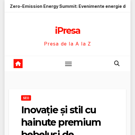
Skip
ssion Energy Summit: Evenimente energie despre soluții cu em
to
content
iPresa
Presa de la A la Z
SEO
Inovație și stil cu
hainute premium
bebelusi de