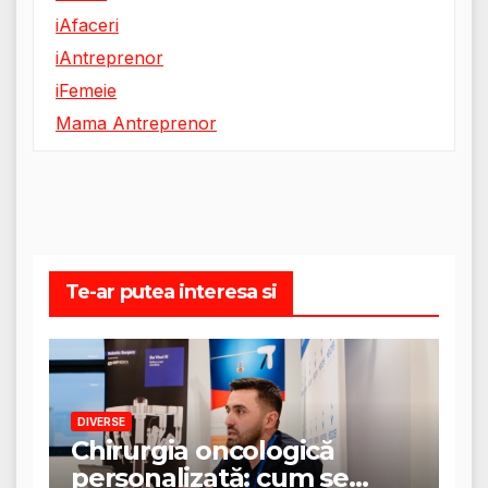
iAfaceri
iAntreprenor
iFemeie
Mama Antreprenor
Te-ar putea interesa si
DIVERSE
Chirurgia oncologică
personalizată: cum se