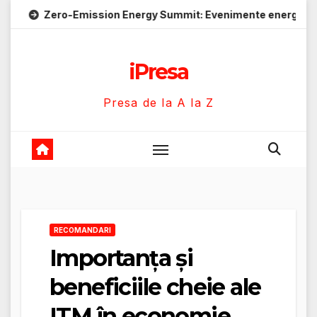
Skip
-Emission Energy Summit: Evenimente energie despre soluții c
to
content
iPresa
Presa de la A la Z
RECOMANDARI
Importanța și
beneficiile cheie ale
ITM în economie