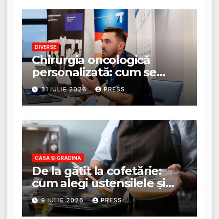
DIVERSE
Chirurgia oncologică
personalizată: cum se
stabilește planul de
31 IULIE 2026
PRESS
tratament
CASA SI GRADINA
De la gătit la cofetărie:
cum alegi ustensilele și
tigăile potrivite pentru un
9 IULIE 2026
PRESS
rezultat perfect