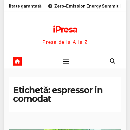
Skip
ate garantată
Zero-Emission Energy Summit: Evenimente en
to
content
iPresa
Presa de la A la Z
Etichetă:
espressor in
comodat