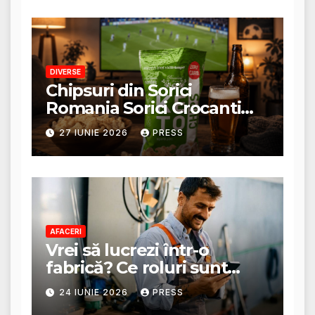
DIVERSE
Chipsuri din Sorici
Romania Sorici Crocanti
Magazin Online
27 IUNIE 2026
PRESS
AFACERI
Vrei să lucrezi într-o
fabrică? Ce roluri sunt
disponibile și ce presupun
24 IUNIE 2026
PRESS
acestea