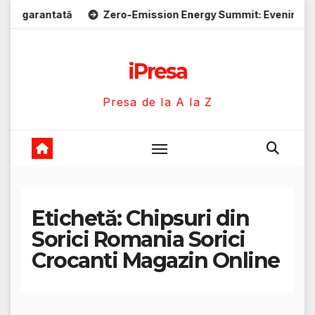
Skip
rantată
Zero-Emission Energy Summit: Evenimente energie 
to
content
iPresa
Presa de la A la Z
Etichetă:
Chipsuri din
Sorici Romania Sorici
Crocanti Magazin Online