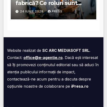
fabrică? Ce roluri sunt
disponibile și ce presupun
24 IUNIE 2026
PRESS
acestea
Website realizat de
SC ARC MEDIASOFT SRL
.
Contact:
office@e-agentie.ro
. Dacă ești interesat
să îți promovezi conținutul editorial sau să aduci în
atenția publicului informații de impact,
contactează-ne acum pentru a discuta despre
opțiunile noastre de colaborare pe
iPresa.ro