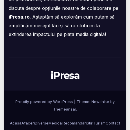
discuta despre opțiunile noastre de colaborare pe
iPresa.ro
. Așteptăm să explorăm cum putem să
amplificăm mesajul tău și să contribuim la
extinderea impactului pe piața media digitală!
iPresa
Proudly powered by WordPress
|
Theme:
Newshike
by
Themeansar
.
Acasa
Afaceri
Diverse
Medical
Recomandari
Stiri
Turism
Contact