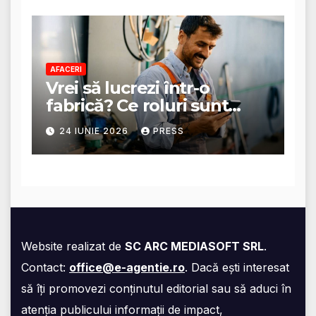
AFACERI
Vrei să lucrezi într-o
fabrică? Ce roluri sunt
disponibile și ce presupun
24 IUNIE 2026
PRESS
acestea
Website realizat de
SC ARC MEDIASOFT SRL
.
Contact:
office@e-agentie.ro
. Dacă ești interesat
să îți promovezi conținutul editorial sau să aduci în
atenția publicului informații de impact,