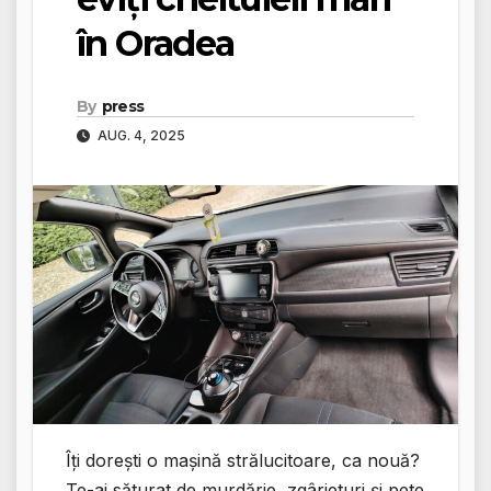
în Oradea
By
press
AUG. 4, 2025
Îți dorești o mașină strălucitoare, ca nouă?
Te-ai săturat de murdărie, zgârieturi și pete