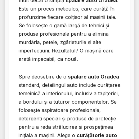
mult decât o simplă
spalare auto Oradea
.
Este un proces meticulos, care curăță în
profunzime fiecare colțișor al mașinii tale.
Se folosește o gamă largă de tehnici și
produse profesionale pentru a elimina
murdăria, petele, zgârieturile și alte
imperfecțiuni. Rezultatul? O mașină care
arată impecabil, ca nouă.
Spre deosebire de o
spalare auto Oradea
standard, detailingul auto include curățarea
temeinică a interiorului, inclusiv a tapițeriei,
a bordului și a tuturor componentelor. Se
folosește aspiratoare profesionale,
detergenți speciali și produse de protecție
pentru a reda strălucirea și prospețimea
inițială a mașinii. Alege o
curățătorie auto