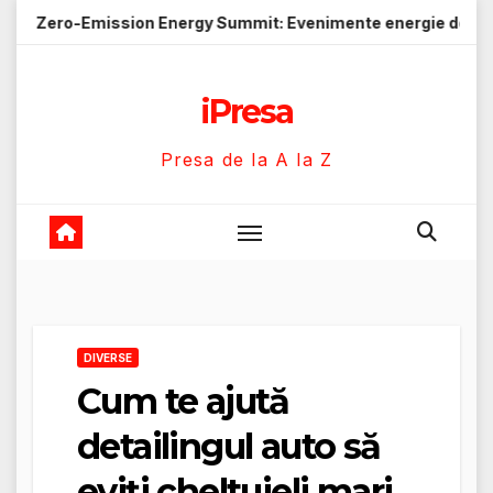
Skip
ion Energy Summit: Evenimente energie despre soluții cu emi
to
content
iPresa
Presa de la A la Z
DIVERSE
Cum te ajută
detailingul auto să
eviți cheltuieli mari