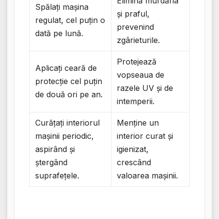
Elimină murdăria
Spălați mașina
și praful,
regulat, cel puțin o
prevenind
dată pe lună.
zgârieturile.
Protejează
Aplicați ceară de
vopseaua de
protecție cel puțin
razele UV și de
de două ori pe an.
intemperii.
Curățați interiorul
Menține un
mașinii periodic,
interior curat și
aspirând și
igienizat,
ștergând
crescând
suprafețele.
valoarea mașinii.