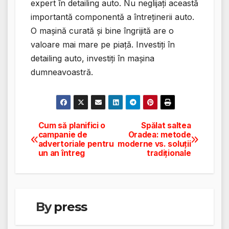
expert în detailing auto. Nu neglijați această
importantă componentă a întreținerii auto.
O mașină curată și bine îngrijită are o
valoare mai mare pe piață. Investiți în
detailing auto, investiți în mașina
dumneavoastră.
Cum să planifici o
Spălat saltea
Navigare
campanie de
Oradea: metode
advertoriale pentru
moderne vs. soluții
în
un an întreg
tradiționale
articole
By
press