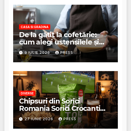
CASA SI GRADINA
De la gătit la cofetărie:
cum alegi ustensilele și
tigăile potrivite pentru un
9 IULIE 2026
PRESS
rezultat perfect
DIVERSE
Chipsuri din Sorici
Romania Sorici Crocanti
Magazin Online
27 IUNIE 2026
PRESS