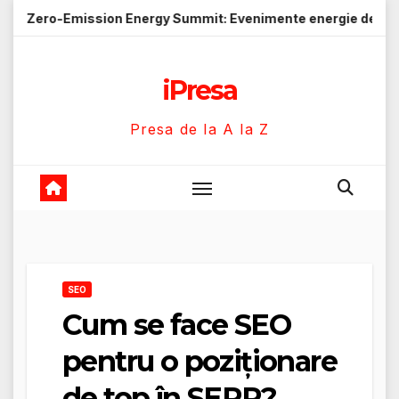
Skip
ssion Energy Summit: Evenimente energie despre soluții cu em
to
content
iPresa
Presa de la A la Z
SEO
Cum se face SEO
pentru o poziționare
de top în SERP?