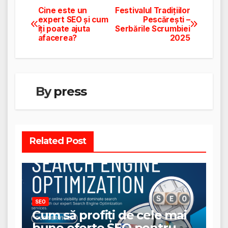
Cine este un
Festivalul Tradițiilor
Navigare
expert SEO și cum
Pescărești –
îți poate ajuta
Serbările Scrumbiei
în
afacerea?
2025
articole
By
press
Related Post
SEO
Cum să profiți de cele mai
bune oferte SEO pentru