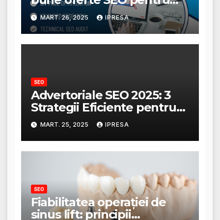
afacerea ta?
MART. 26, 2025
IPRESA
SEO
Advertoriale SEO 2025: 3
Strategii Eficiente pentru
Creșterea Traficului
MART. 25, 2025
IPRESA
SEO
Fiabilitatea operației de
sinus lift: principii