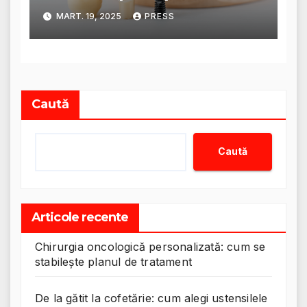
anatomice și tehnici
MART. 19, 2025
PRESS
moderne
Caută
Caută
Articole recente
Chirurgia oncologică personalizată: cum se
stabilește planul de tratament
De la gătit la cofetărie: cum alegi ustensilele