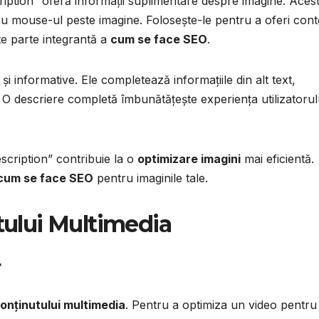
description” oferă informații suplimentare despre imagine. Aces
 cu mouse-ul peste imagine. Folosește-le pentru a oferi cont
te parte integrantă a
cum se face SEO
.
i informative. Ele completează informațiile din alt text,
i. O descriere completă îmbunătățește experiența utilizatorul
description” contribuie la o
optimizare imagini
mai eficientă.
cum se face SEO
pentru imaginile tale.
ului Multimedia
r
onținutului multimedia
. Pentru a optimiza un video pentru