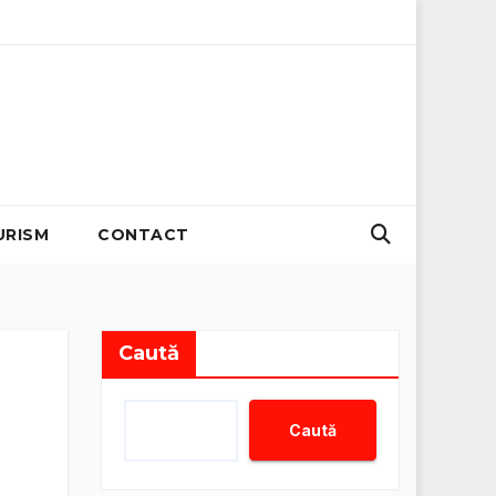
sii zero
Organizator evenimente B2B: Strategii pentru creș
URISM
CONTACT
Caută
Caută