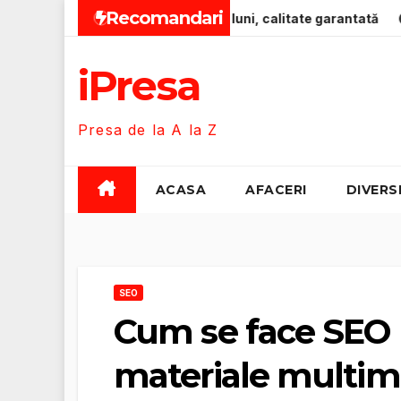
Skip
Recomandari
 pentru bebeluși 0-12 luni, calitate garantată
Zero-Emis
to
content
iPresa
Presa de la A la Z
ACASA
AFACERI
DIVERS
SEO
Cum se face SEO 
materiale multim