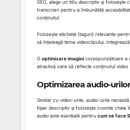
SEO, alege un titlu descriptiv și folosește
transcrieri pentru a îmbunătăți accesibilit
conținutul.
Folosește etichete (taguri) relevante pent
să înțeleagă tema videoclipului. Integreaz
O
optimizare imagini
corespunzătoare a mi
atractivă care să reflecte conținutul video și
Optimizarea audio-urilo
Similar cu video-urile, audio-urile neces
fișier descriptiv și folosește cuvinte cheie 
audio este esențială pentru
cum se face 