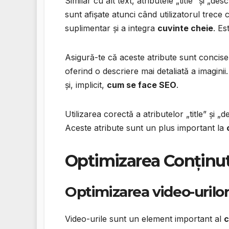
Similar cu alt text, atributele „title” și „
sunt afișate atunci când utilizatorul trece
suplimentar și a integra
cuvinte cheie
. Es
Asigură-te că aceste atribute sunt concise ș
oferind o descriere mai detaliată a imagini
și, implicit,
cum se face SEO
.
Utilizarea corectă a atributelor „title” și „
Aceste atribute sunt un plus important la
Optimizarea Conținut
Optimizarea video-urilo
Video-urile sunt un element important al
c