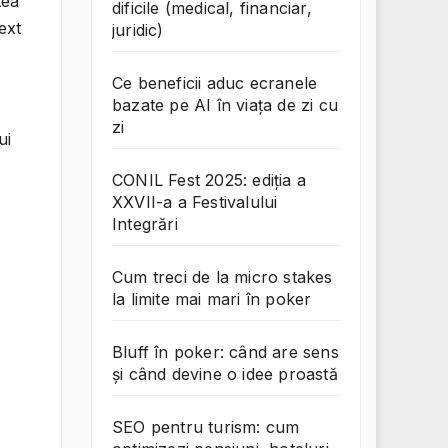
tea
dificile (medical, financiar,
ext
juridic)
Ce beneficii aduc ecranele
bazate pe AI în viața de zi cu
zi
ui
CONIL Fest 2025: ediția a
XXVII-a a Festivalului
Integrări
Cum treci de la micro stakes
la limite mai mari în poker
Bluff în poker: când are sens
și când devine o idee proastă
SEO pentru turism: cum