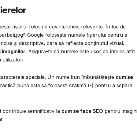
ierelor
ește fișierul folosind cuvinte cheie relevante. În loc de
barbati.jpg”. Google folosește numele fișierului pentru a
cise și descriptive, care să reflecte conținutul vizual.
i imaginilor
. Asigură-te că numele este ușor de înțeles atât
tilizatori.
d caracterele speciale. Un nume bun îmbunătățește
cum se
actică bună este să folosești cratimă (-) pentru a separa
 contribuie semnificativ la
cum se face SEO
pentru imagini
t.