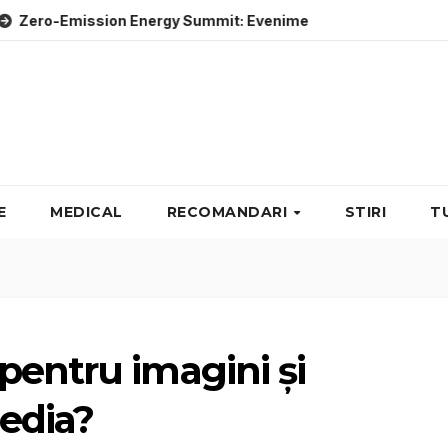
sion Energy Summit: Evenimente energie despre soluții cu emi
E
MEDICAL
RECOMANDARI
STIRI
T
pentru imagini și
edia?