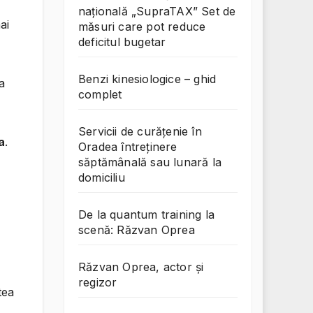
națională „SupraTAX” Set de
ai
măsuri care pot reduce
deficitul bugetar
Benzi kinesiologice – ghid
a
complet
Servicii de curățenie în
a
.
Oradea întreținere
săptămânală sau lunară la
domiciliu
De la quantum training la
scenă: Răzvan Oprea
Răzvan Oprea, actor și
regizor
tea