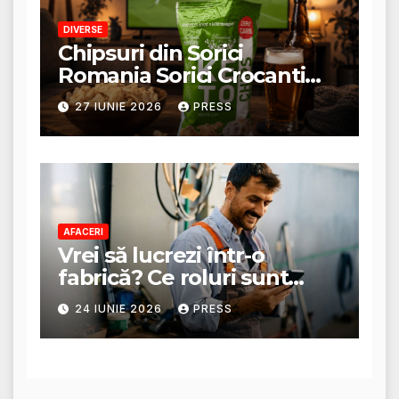
DIVERSE
Chipsuri din Sorici
Romania Sorici Crocanti
Magazin Online
27 IUNIE 2026
PRESS
AFACERI
Vrei să lucrezi într-o
fabrică? Ce roluri sunt
disponibile și ce presupun
24 IUNIE 2026
PRESS
acestea