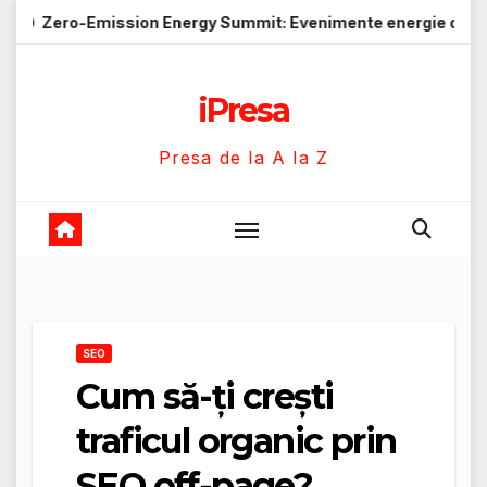
Skip
ssion Energy Summit: Evenimente energie despre soluții cu em
to
content
iPresa
Presa de la A la Z
SEO
Cum să-ți crești
traficul organic prin
SEO off-page?