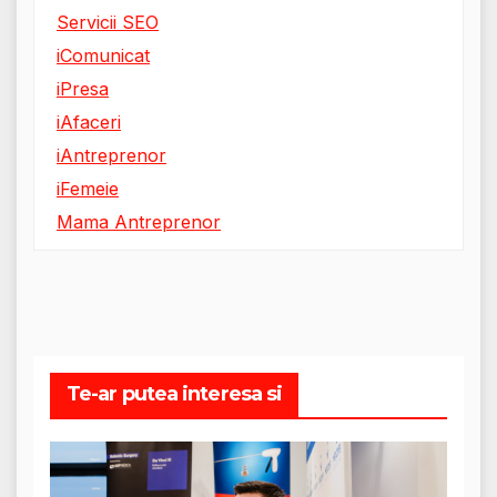
Servicii SEO
iComunicat
iPresa
iAfaceri
iAntreprenor
iFemeie
Mama Antreprenor
Te-ar putea interesa si