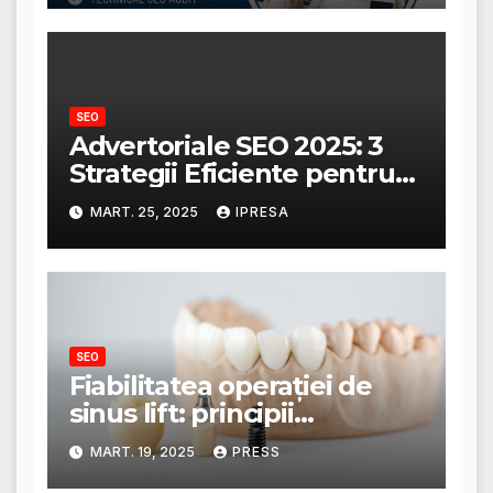
SEO
Advertoriale SEO 2025: 3
Strategii Eficiente pentru
Creșterea Traficului
MART. 25, 2025
IPRESA
SEO
Fiabilitatea operației de
sinus lift: principii
anatomice și tehnici
MART. 19, 2025
PRESS
moderne