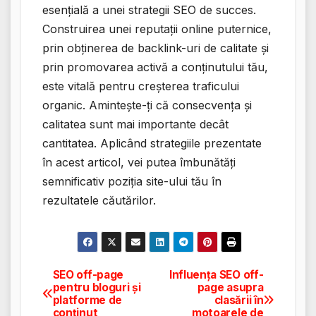
esențială a unei strategii SEO de succes.
Construirea unei reputații online puternice,
prin obținerea de backlink-uri de calitate și
prin promovarea activă a conținutului tău,
este vitală pentru creșterea traficului
organic. Amintește-ți că consecvența și
calitatea sunt mai importante decât
cantitatea. Aplicând strategiile prezentate
în acest articol, vei putea îmbunătăți
semnificativ poziția site-ului tău în
rezultatele căutărilor.
SEO off-page
Influența SEO off-
Navigare
pentru bloguri și
page asupra
platforme de
clasării în
în
conținut
motoarele de