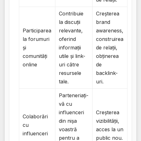
Contribuie
Creșterea
la discuții
brand
Participarea
relevante,
awareness,
la forumuri
oferind
construirea
și
informații
de relații,
comunități
utile și link-
obținerea
online
uri către
de
resursele
backlink-
tale.
uri.
Parteneriați-
vă cu
influenceri
Creșterea
Colaborări
din nișa
vizibilității,
cu
voastră
acces la un
influenceri
pentru a
public nou.