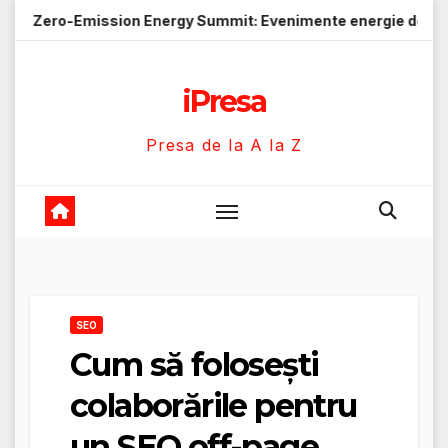
Skip
ssion Energy Summit: Evenimente energie despre soluții cu em
to
content
iPresa
Presa de la A la Z
SEO
Cum să folosești
colaborările pentru
un SEO off-page