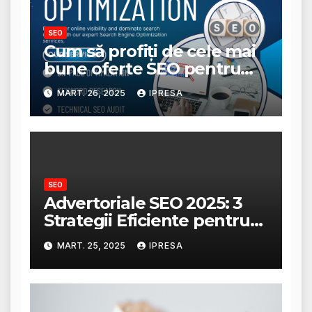
SEO
Cum să profiți de cele mai
bune oferte SEO pentru
afacerea ta?
MART. 26, 2025
IPRESA
SEO
Advertoriale SEO 2025: 3
Strategii Eficiente pentru
Creșterea Traficului
MART. 25, 2025
IPRESA