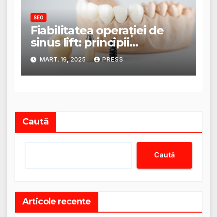
SEO
Fiabilitatea operației de
sinus lift: principii
anatomice și tehnici
MART. 19, 2025
PRESS
moderne
Caută
Caută
Articole recente