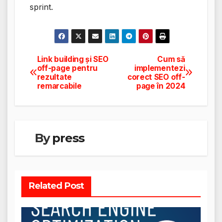
sprint.
Link building și SEO
Cum să
Navigare
off-page pentru
implementezi
rezultate
corect SEO off-
în
remarcabile
page în 2024
articole
By
press
Related Post