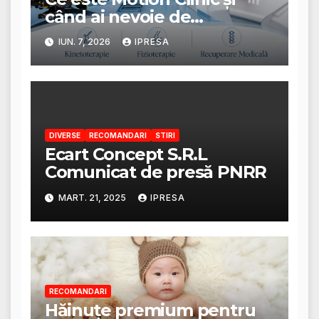
când ai nevoie de
recuperare medicală?
IUN. 7, 2026
IPRESA
DIVERSE
RECOMANDARI
STIRI
Ecart Concept S.R.L
Comunicat de presă PNRR
MART. 21, 2025
IPRESA
RECOMANDARI
Hăinuțe premium pentru