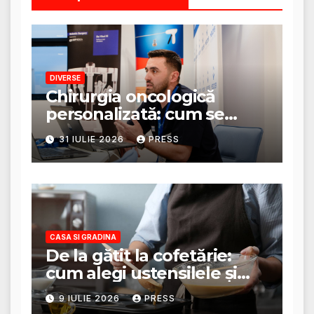
DIVERSE
Chirurgia oncologică
personalizată: cum se
stabilește planul de
31 IULIE 2026
PRESS
tratament
CASA SI GRADINA
De la gătit la cofetărie:
cum alegi ustensilele și
tigăile potrivite pentru un
9 IULIE 2026
PRESS
rezultat perfect