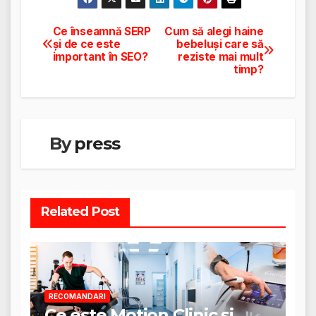
Ce înseamnă SERP
Cum să alegi haine
Navigare
și de ce este
bebeluși care să
important în SEO?
reziste mai mult
în
timp?
articole
By
press
Related Post
RECOMANDARI
Ce este Motion Clinic și