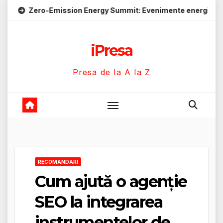
Skip
Emission Energy Summit: Evenimente energie despre soluții cu
to
content
iPresa
Presa de la A la Z
RECOMANDARI
Cum ajută o agenție
SEO la integrarea
instrumentelor de