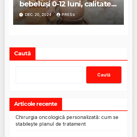
bebeluși 0-12 luni, calitate
garantată
DEC. 20, 2024
PRESS
Caută
Caută
Articole recente
Chirurgia oncologică personalizată: cum se
stabilește planul de tratament