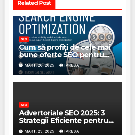
Related Post
SEO
Cum să profiți de cele mai
bune oferte SEO pentru
afacerea ta?
MART. 26, 2025
IPRESA
SEO
Advertoriale SEO 2025: 3
Strategii Eficiente pentru
Creșterea Traficului
MART. 25, 2025
IPRESA