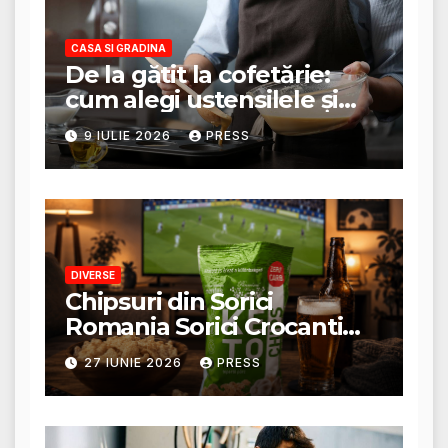
CASA SI GRADINA
De la gătit la cofetărie:
cum alegi ustensilele și
tigăile potrivite pentru un
9 IULIE 2026
PRESS
rezultat perfect
DIVERSE
Chipsuri din Sorici
Romania Sorici Crocanti
Magazin Online
27 IUNIE 2026
PRESS