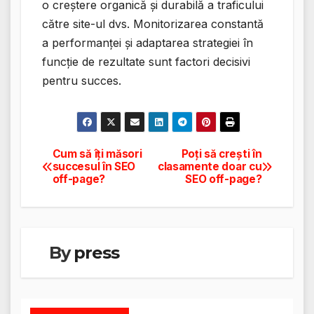
o creștere organică și durabilă a traficului
către site-ul dvs. Monitorizarea constantă
a performanței și adaptarea strategiei în
funcție de rezultate sunt factori decisivi
pentru succes.
Cum să îți măsori
Poți să crești în
Navigare
succesul în SEO
clasamente doar cu
off-page?
SEO off-page?
în
articole
By
press