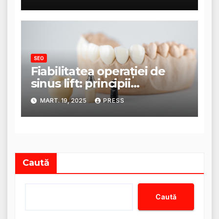
SEO
Fiabilitatea operației de
sinus lift: principii
anatomice și tehnici
MART. 19, 2025
PRESS
moderne
Caută
Caută