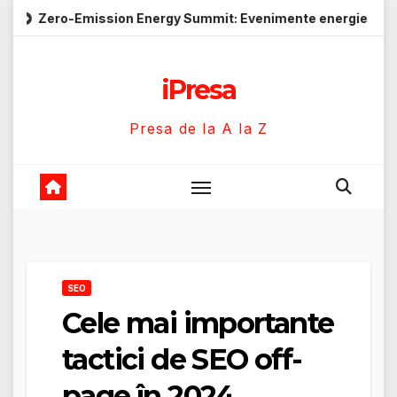
Skip
ssion Energy Summit: Evenimente energie despre soluții cu em
to
content
iPresa
Presa de la A la Z
SEO
Cele mai importante
tactici de SEO off-
page în 2024