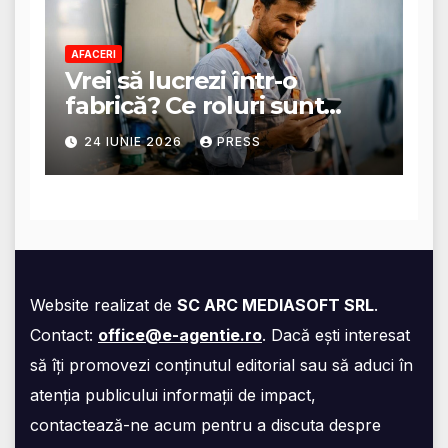
AFACERI
Vrei să lucrezi într-o
fabrică? Ce roluri sunt
disponibile și ce presupun
24 IUNIE 2026
PRESS
acestea
Website realizat de
SC ARC MEDIASOFT SRL
.
Contact:
office@e-agentie.ro
. Dacă ești interesat
să îți promovezi conținutul editorial sau să aduci în
atenția publicului informații de impact,
contactează-ne acum pentru a discuta despre