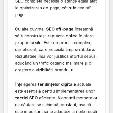
SEO completă necesită o atenție egală atât
la optimizarea on-page, cât și la cea off-
page.
Cu alte cuvinte,
SEO off-page
înseamnă
să-ți construiești reputația online în afara
propriului site. Este un proces complex,
dar eficient, care necesită timp și răbdare.
Rezultatele însă vor justifica efortul depus,
aducând un trafic organic mai mare și o
creștere a vizibilității brandului.
Înțelegerea
tendințelor digitale
actuale
este esențială pentru implementarea unor
tactici SEO
eficiente. Algoritmii motoarelor
de căutare se schimbă constant, așa că
este important să te adaptezi la noile reguli