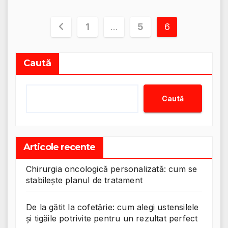
Paginație
1
…
5
6
articole
Caută
Caută
Articole recente
Chirurgia oncologică personalizată: cum se
stabilește planul de tratament
De la gătit la cofetărie: cum alegi ustensilele
și tigăile potrivite pentru un rezultat perfect