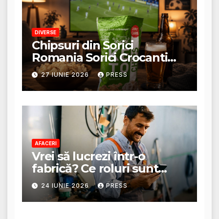
DIVERSE
Chipsuri din Sorici
Romania Sorici Crocanti
Magazin Online
27 IUNIE 2026
PRESS
AFACERI
Vrei să lucrezi într-o
fabrică? Ce roluri sunt
disponibile și ce presupun
24 IUNIE 2026
PRESS
acestea