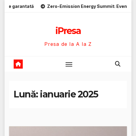
Skip
antată
Zero-Emission Energy Summit: Evenimente energie 
to
content
iPresa
Presa de la A la Z
Lună:
ianuarie 2025