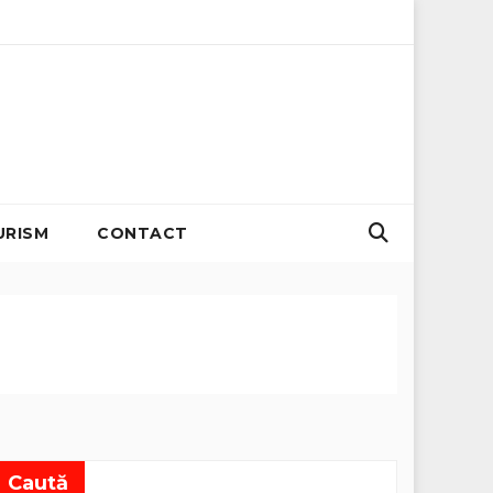
i cu emisii zero
Organizator evenimente B2B: Strategii pe
URISM
CONTACT
Caută