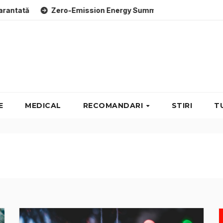
ero-Emission Energy Summit: Evenimente energie despre soluți
E
MEDICAL
RECOMANDARI
STIRI
T