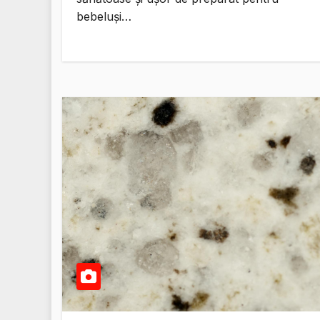
bebeluși…