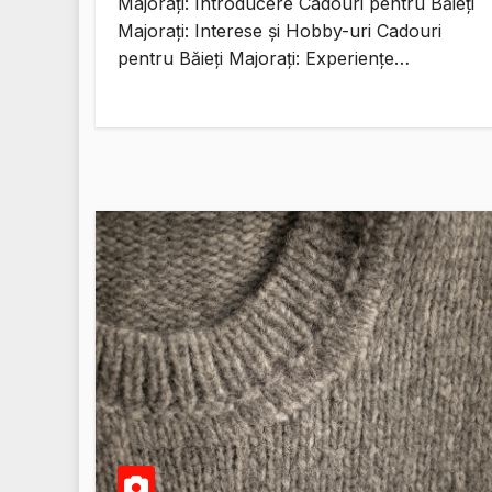
Majorați: Introducere Cadouri pentru Băieți
Majorați: Interese și Hobby-uri Cadouri
pentru Băieți Majorați: Experiențe…