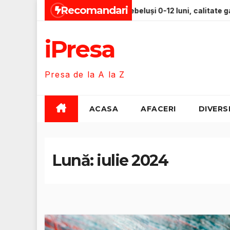
Skip
Recomandari
 premium pentru bebeluși 0-12 luni, calitate garantată
Z
to
content
iPresa
Presa de la A la Z
ACASA
AFACERI
DIVERS
Lună:
iulie 2024